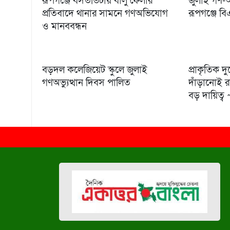
রূপগঞ্জে বসতভিটায় বালু ফেলার
জুলাই গণ-অভ
প্রতিবাদে থানার সামনে গণঅভিযোগ
রূপগঞ্জে ব
ও মানববন্ধন
বড়দল কলেজিয়েট স্কুলে জুলাই
প্রাকৃতিক দ
গণঅভ্যুত্থান দিবস পালিত
দাঁড়ানোই রা
বড় দায়িত্ব