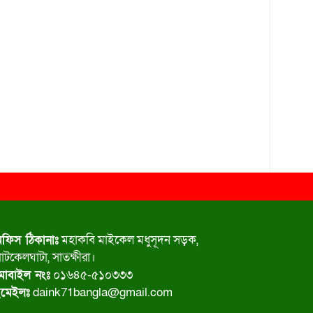
ফিস ঠিকানাঃ
মহাকবি মাইকেল মধুসূদন সড়ক,
াটকেলঘাটা, সাতক্ষীরা।
োবাইল নংঃ
০১৬৪৫-৫১০৩৩৩
মেইলঃ
daink71bangla@gmail.com