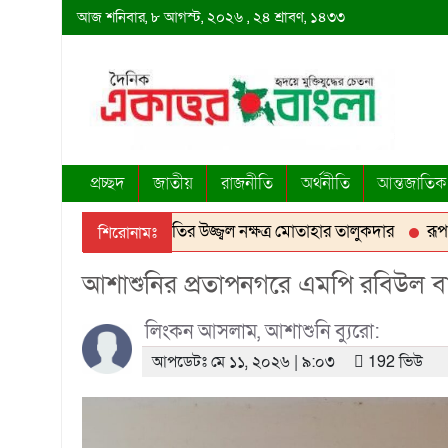
আজ
শনিবার,
৮ আগস্ট, ২০২৬
, ২৪ শ্রাবণ, ১৪৩৩
প্রচ্ছদ
জাতীয়
রাজনীতি
অর্থনীতি
আন্তজাতিক
মতিন মতি ছিলেন রাজনীতির উজ্জ্বল নক্ষত্র মোতাহার তালুকদার
রূপগঞ্জে
শিরোনামঃ
আশাশুনির প্রতাপনগরে এমপি রবিউল বাশ
লিংকন আসলাম, আশাশুনি ব্যুরো:
আপডেটঃ মে ১১, ২০২৬ | ৯:০৩
192 ভিউ