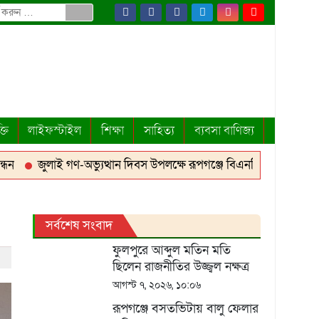
্তি
লাইফস্টাইল
শিক্ষা
সাহিত্য
ব্যবসা বাণিজ্য
জুলাই গণ-অভ্যুত্থান দিবস উপলক্ষে রূপগঞ্জে বিএনপির আনন্দ শোভাযাত্র
সর্বশেষ সংবাদ
ফুলপুরে আব্দুল মতিন মতি
ছিলেন রাজনীতির উজ্জ্বল নক্ষত্র
মোতাহার তালুকদার
আগস্ট ৭, ২০২৬, ১০:০৬
রূপগঞ্জে বসতভিটায় বালু ফেলার