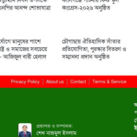
্যুত্থান দিবস উপলক্ষে
কালিগঞ্জে পার্টনার ফিল্ড স্কুল
িএনপির আনন্দ শোভাযাত্রা
কংগ্রেস-২০২৬ অনুষ্ঠিত
ুর্যোগে মানুষের পাশে
চৌগাছায় ঐতিহাসিক সাঁতার
ষ্ট্র ও সমাজের সবচেয়ে
প্রতিযোগিতা, পুরস্কার বিতরণ ও
 ~ আজিজুল বারী হেলাল
সম্মাননা প্রদান অনুষ্ঠিত
Privacy Policy
About us
Contact
Terms & Service
অ
প
ম
প্রকাশক ও সম্পাদক:
ই
শেখ নাজমুল ইসলাম