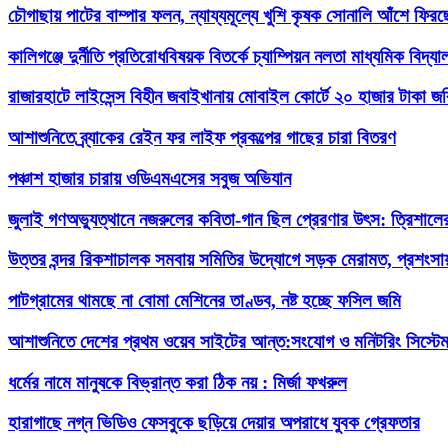
চৌগাছায় পাটের বাম্পার ফলন, ন্যায্যমূল্যে খুশি কৃষক সোনালি আঁশে ফির
কালিগঞ্জে দুর্নীতি প্রতিরোধবিষয়ক বিতর্কে চ্যাম্পিয়ন নলতা মাধ্যমিক বিদ্যা
রাজারহাটে লাইসেন্স বিহীন জবাইখানায় মোবাইল কোর্টে ২০ হাজার টাকা জর
আশাশুনিতে ব্র্যাকের রেইন ফর লাইফ প্রকল্পের গাছের চারা বিতরণ
পঞ্চাশ হাজার চারায় ওডিএমএসের সবুজ অভিযান
জুলাই গণঅভ্যুত্থানে নজরুলের কবিতা-গান ছিল প্রেরণার উৎস: ত্রিশা
উত্তর বন্দর রিকশাচালক সমবায় সমিতির উদ্যোগে সড়ক মেরামত, প্রশংস
পাটগ্রামের থামছে না বোমা মেশিনের তাণ্ডব, নষ্ট হচ্ছে ফসিল জমি
আশাশুনিতে দেশের প্রথম ওয়েব সাইটের আন্ত:সংযোগ ও মনিটরিং সিস্টেম
ধর্মের নামে মানুষকে বিভ্রান্ত করা ঠিক নয় : মির্জা ফখরুল
হারাগাছে নগ্ন ভিডিও ফেসবুকে ছড়িয়ে দেয়ার অপরাধে যুবক গ্রেফতার