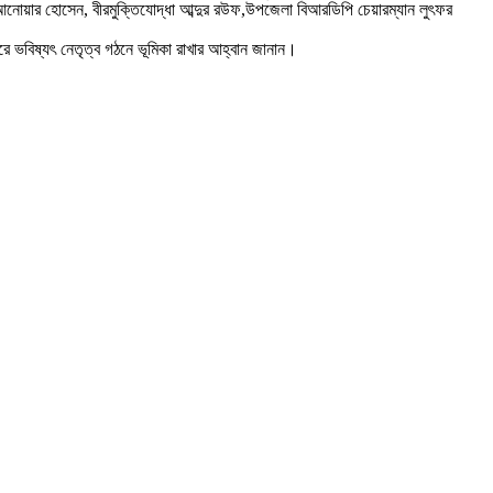
আনোয়ার হোসেন, বীরমুক্তিযোদ্ধা আব্দুর রউফ,উপজেলা বিআরডিপি চেয়ারম্যান লুৎফর
 করে ভবিষ্যৎ নেতৃত্ব গঠনে ভূমিকা রাখার আহ্বান জানান।