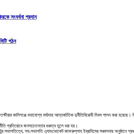
িরকে সংবর্ধনা প্রদান
মিটি গঠন
 সাতক্ষীরার কালিগঞ্জে যথাযোগ্য মর্যাদায় আন্তর্জাতিক দুর্নীতিবিরোধী দিবস পালন করা হয
্নীতি প্রতিরোধে জনসচেতনতার গুরুত্ব তুলে ধরা হয়।
টুর সভাপতিত্বে, সহ-সভাপতি এ্যাডভোকেট জাফরুল্লাহ ইব্রাহিমের সঞ্চালনায় অনুষ্ঠানে প্র