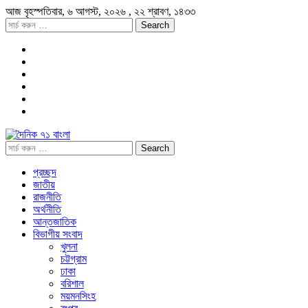
আজ
বৃহস্পতিবার,
৬ আগস্ট, ২০২৬
, ২২ শ্রাবণ, ১৪৩৩
প্রচ্ছদ
জাতীয়
রাজনীতি
অর্থনীতি
আন্তজাতিক
বিভাগীয় সংবাদ
খুলনা
চট্টগ্রাম
ঢাকা
বরিশাল
ময়মনসিংহ