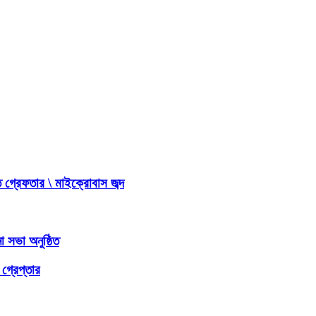
 গ্রেফতার \ মাইক্রোবাস জব্দ
 সভা অনুষ্ঠিত
গ্রেপ্তার