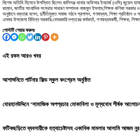
বিশেষ অতিথি হিসেবে উপস্থিত ছিলেন কালিগঞ্জ থানার অফিসার ইনচার্জ (ওসি) জুয়েল হাস
রহমান, জাতীয় সাংবাদিক সংস্থার সাধারণ সম্পাদক নাজমুল ইসলাম,শিক্ষক কণিকা সরকার ও জ
অনুষ্ঠানে বক্তারা বলেন, দুর্নীতিমুক্ত সমাজ গঠনে প্রশাসন, গণমাধ্যম, শিক্ষা প্রতিষ্ঠা
এসময় উপজেলা বিভিন্ন সরকারি-বেসরকারি দপ্তরের কর্মকর্তা, গণমাধ্যমকর্মী, শিক্ষক, শিক্
পোস্টটি শেয়ার করুনঃ
এই রকম আরও খবর
আশাশুনিতে পার্টনার ফিল্ড স্কুল কংগ্রেস অনুষ্ঠিত
‎বোরহানউদ্দিনে ‘সামাজিক অপপ্রচার মোকাবিলা ও মূল্যবোধ শীর্ষক আলোচনা
ফটিকছড়িতে ব্যবসায়ীকে হত্যাচেষ্টাসহ একাধিক মামলার আসামি আজম নুর 