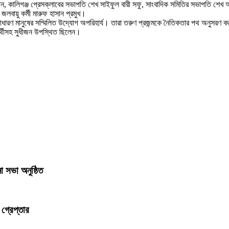
ান, কালিগঞ্জ প্রেসক্লাবের সভাপতি শেখ সাইফুল বারী সফু, সাংবাদিক সমিতির সভাপতি শেখ 
লবায়ু কর্মী মারুফ হাসান প্রমুখ।
ন ও সাধারণ মানুষের সম্মিলিত উদ্যোগ অপরিহার্য। তারা তরুণ প্রজন্মকে নৈতিকতার পথ অনুসরণ
ষার্থীসহ সুধীজন উপস্থিত ছিলেন।
 সভা অনুষ্ঠিত
গ্রেপ্তার