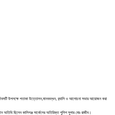
়েছে। দিবসটি উপলক্ষে পতাকা উত্তোলন,মানববন্ধন, র‍্যালি ও আলোচনা সভার আয়োজন করা
ধান অতিথি ছিলেন কালিগঞ্জ সার্কেলের অতিরিক্ত পুলিশ সুপার মোঃ রাজীব।