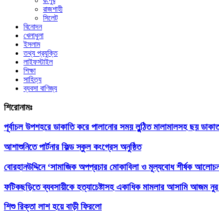
রংপুর
রাজশাহী
সিলেট
বিনোদন
খেলাধুলা
ইসলাম
তথ্য প্রযুক্তি
লাইফস্টাইল
শিক্ষা
সাহিত্য
ব্যবসা বাণিজ্য
শিরোনামঃ
পূর্বাচল উপশহরে ডাকাতি করে পালানোর সময় লুন্ঠিত মালামালসহ ছয় ডাকাত
আশাশুনিতে পার্টনার ফিল্ড স্কুল কংগ্রেস অনুষ্ঠিত
‎বোরহানউদ্দিনে ‘সামাজিক অপপ্রচার মোকাবিলা ও মূল্যবোধ শীর্ষক আলোচনা
ফটিকছড়িতে ব্যবসায়ীকে হত্যাচেষ্টাসহ একাধিক মামলার আসামি আজম নুর 
শিশু রিক্তা লাশ হয়ে বাড়ী ফিরলো