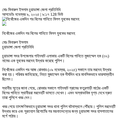
মোঃ মিনারুল ইসলাম চুয়াডাঙ্গা জেলা প্রতিনিধি
আপডেটঃ নভেম্বর ৯, ২০২৫ | ৯:১৭
128 ভিউ
নিখোঁজের একদিন পর বিলের পানিতে মিলল যুবকের মরদেহ
মোঃ মিনারুল ইসলাম
চুয়াডাঙ্গা জেলা প্রতিনিধি
চুয়াডাঙ্গা সদর উপজেলার গাইদঘাট এলাকায় একটি বিলের পানিতে মুজাম্মেল হক (৩২)
নামের এক যুবকের মরদেহ উদ্ধার করেছে পুলিশ।
নিখোঁজের একদিন পর আজ রোববার (০৯ নভেম্বর, ২০২৫) সকালে তার মরদেহ উদ্ধার
করা হয়। পরিবার জানিয়েছে, নিহত মুজাম্মেল হক দীর্ঘদিন ধরে মানসিকভাবে ভারসাম্যহীন
ছিলেন।
স্থানীয় সূত্রে জানা গেছে, রোববার সকালে গাইদঘাট গ্রামের ফতুরগাড়ী মাঠের একটি
বিলের পানিতে স্থানীয়রা মরদেহটি ভাসতে দেখেন। এমন অস্বাভাবিক দৃশ্য দেখে দ্রুত
তারা পুলিশে খবর দেন।
খবর পেয়ে তাৎক্ষণিকভাবে চুয়াডাঙ্গা সদর থানা পুলিশ ঘটনাস্থলে পৌঁছায়। পুলিশ মরদেহটি
উদ্ধার করে এবং সুরতহাল রিপোর্টের পর ময়নাতদন্তের জন্য চুয়াডাঙ্গা সদর হাসপাতালের
মর্গে পাঠায়।