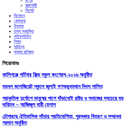
রংপুর
রাজশাহী
সিলেট
বিনোদন
খেলাধুলা
ইসলাম
তথ্য প্রযুক্তি
লাইফস্টাইল
শিক্ষা
সাহিত্য
ব্যবসা বাণিজ্য
শিরোনামঃ
কালিগঞ্জে পার্টনার ফিল্ড স্কুল কংগ্রেস-২০২৬ অনুষ্ঠিত
বড়দল কলেজিয়েট স্কুলে জুলাই গণঅভ্যুত্থান দিবস পালিত
প্রাকৃতিক দুর্যোগে মানুষের পাশে দাঁড়ানোই রাষ্ট্র ও সমাজের সবচেয়ে বড়
দায়িত্ব ~ আজিজুল বারী হেলাল
চৌগাছায় ঐতিহাসিক সাঁতার প্রতিযোগিতা, পুরস্কার বিতরণ ও সম্মাননা
প্রদান অনুষ্ঠিত