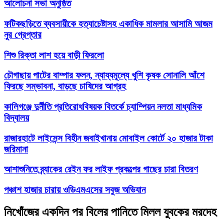
আলোচনা সভা অনুষ্ঠিত
ফটিকছড়িতে ব্যবসায়ীকে হত্যাচেষ্টাসহ একাধিক মামলার আসামি আজম
নুর গ্রেপ্তার
শিশু রিক্তা লাশ হয়ে বাড়ী ফিরলো
চৌগাছায় পাটের বাম্পার ফলন, ন্যায্যমূল্যে খুশি কৃষক সোনালি আঁশে
ফিরছে সম্ভাবনা, বাড়ছে চাষিদের আগ্রহ
কালিগঞ্জে দুর্নীতি প্রতিরোধবিষয়ক বিতর্কে চ্যাম্পিয়ন নলতা মাধ্যমিক
বিদ্যালয়
রাজারহাটে লাইসেন্স বিহীন জবাইখানায় মোবাইল কোর্টে ২০ হাজার টাকা
জরিমানা
আশাশুনিতে ব্র্যাকের রেইন ফর লাইফ প্রকল্পের গাছের চারা বিতরণ
পঞ্চাশ হাজার চারায় ওডিএমএসের সবুজ অভিযান
নিখোঁজের একদিন পর বিলের পানিতে মিলল যুবকের মরদেহ