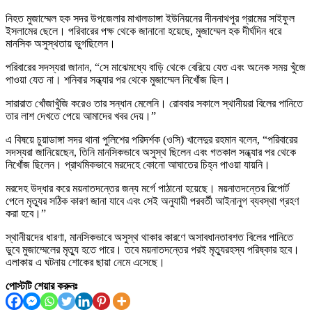
নিহত মুজাম্মেল হক সদর উপজেলার মাখালডাঙ্গা ইউনিয়নের দীননাথপুর গ্রামের সাইফুল
ইসলামের ছেলে। পরিবারের পক্ষ থেকে জানানো হয়েছে, মুজাম্মেল হক দীর্ঘদিন ধরে
মানসিক অসুস্থতায় ভুগছিলেন।
পরিবারের সদস্যরা জানান, “সে মাঝেমধ্যে বাড়ি থেকে বেরিয়ে যেত এবং অনেক সময় খুঁজে
পাওয়া যেত না। শনিবার সন্ধ্যার পর থেকে মুজাম্মেল নিখোঁজ ছিল।
সারারাত খোঁজাখুঁজি করেও তার সন্ধান মেলেনি। রোববার সকালে স্থানীয়রা বিলের পানিতে
তার লাশ দেখতে পেয়ে আমাদের খবর দেয়।”
এ বিষয়ে চুয়াডাঙ্গা সদর থানা পুলিশের পরিদর্শক (ওসি) খালেদুর রহমান বলেন, “পরিবারের
সদস্যরা জানিয়েছেন, তিনি মানসিকভাবে অসুস্থ ছিলেন এবং গতকাল সন্ধ্যার পর থেকে
নিখোঁজ ছিলেন। প্রাথমিকভাবে মরদেহে কোনো আঘাতের চিহ্ন পাওয়া যায়নি।
মরদেহ উদ্ধার করে ময়নাতদন্তের জন্য মর্গে পাঠানো হয়েছে। ময়নাতদন্তের রিপোর্ট
পেলে মৃত্যুর সঠিক কারণ জানা যাবে এবং সেই অনুযায়ী পরবর্তী আইনানুগ ব্যবস্থা গ্রহণ
করা হবে।”
স্থানীয়দের ধারণা, মানসিকভাবে অসুস্থ থাকার কারণে অসাবধানতাবশত বিলের পানিতে
ডুবে মুজাম্মেলের মৃত্যু হতে পারে। তবে ময়নাতদন্তের পরই মৃত্যুরহস্য পরিষ্কার হবে।
এলাকায় এ ঘটনায় শোকের ছায়া নেমে এসেছে।
পোস্টটি শেয়ার করুনঃ