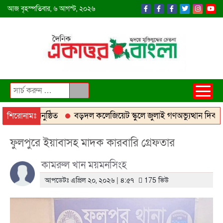
আজ
বৃহস্পতিবার,
৬ আগস্ট, ২০২৬
রেস-২০২৬ অনুষ্ঠিত
বড়দল কলেজিয়েট স্কুলে জুলাই গণঅভ্যুত্থান দিবস পা
শিরোনামঃ
নায় মোবাইল কোর্টে ২০ হাজার টাকা জরিমানা
আশাশুনিতে ব্র্যাকের র
ফুলপুরে ইয়াবাসহ মাদক কারবারি গ্রেফতার
কামরুল খান ময়মনসিংহ
আপডেটঃ এপ্রিল ২০, ২০২৬ | ৪:৫৭
175 ভিউ