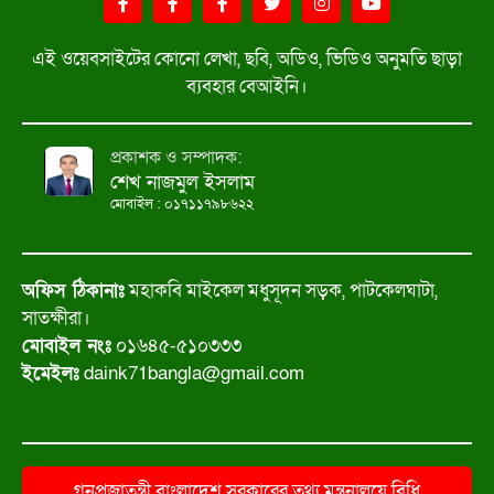
এই ওয়েবসাইটের কোনো লেখা, ছবি, অডিও, ভিডিও অনুমতি ছাড়া
ব্যবহার বেআইনি।
প্রকাশক ও সম্পাদক:
শেখ নাজমুল ইসলাম
মোবাইল : ০১৭১১৭৯৮৬২২
অফিস ঠিকানাঃ
মহাকবি মাইকেল মধুসূদন সড়ক, পাটকেলঘাটা,
সাতক্ষীরা।
মোবাইল নংঃ
০১৬৪৫-৫১০৩৩৩
ইমেইলঃ
daink71bangla@gmail.com
গনপ্রজাতন্ত্রী বাংলাদেশ সরকারের তথ্য মন্ত্রনালয়ে বিধি