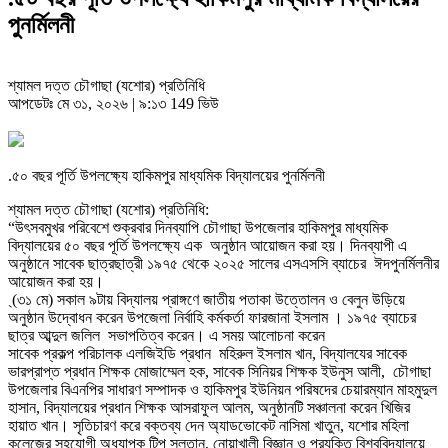
পুনর্মিলনী
শ্যামল দত্ত চৌগাছা (যশোর) প্রতিনিধি
আপডেটঃ মে ৩১, ২০২৬ | ৯:১৩
149 ভিউ
.৫০ বছর পূর্তি উপলক্ষ্যে হাকিমপুর মাধ্যমিক বিদ্যালয়ের পুনর্মিলনী
শ্যামল দত্ত চৌগাছা (যশোর) প্রতিনিধি:
“উৎসবমুখর পরিবেশে শুক্রবার দিনব্যাপি চৌগাছা উপজেলার হাকিমপুর মাধ্যমিক
বিদ্যালয়ের ৫০ বছর পূর্তি উপলক্ষ্যে এক অনুষ্ঠান আয়োজন করা হয়। দিনব্যাপী এ
অনুষ্ঠানে সাবেক ছাত্রছাত্রী ১৯৭৫ থেকে ২০২৫ সালের এসএসসি ব্যাচের ঈদপুনর্মিলনীর
আয়োজন করা হয়।
্(৩১ মে) সকাল ৯টায় বিদ্যালয় প্রাঙ্গণে জাতীয় পতাকা উত্তোলন ও বেলুন উড়িয়ে
অনুষ্ঠান উদ্বোধন করেন উপজেলা নির্বাহি কর্মকর্তা ফারজানা ইসলাম । ১৯৭৫ ব্যাচের
ছাত্র আব্দুল জলিল সভাপতিত্ব করেন। এ সময় আলোচনা করেন
সাবেক প্রকল্প পরিচালক এলজিইডি প্রধান মহিরুল ইসলাম খান, বিদ্যালযের সাবেক
ভারপ্রাপ্ত প্রধান শিক্ষক মোজাম্মেল হক, সাবেক সিনিয়র শিক্ষক ইউনুস আলী, চৌগাছা
উপজেলার বিএনপির সাধারণ সম্পাদক ও হাকিমপুর ইউনিয়ন পরিষদের চেয়ারম্যান মাহমুদুল
হাসান, বিদ্যালয়ের প্রধান শিক্ষক আসরাফুল আলম, অনুষ্ঠানটি সঞ্চালনা করেন খিজির
হায়াত খান। সৃতিচারণ করে বক্তব্য দেন অ্যাডভোকেট নাসিমা খাতুন, যশোর মহিলা
কলেজের সহযোগী অধ্যাপক টিপু সুলতান, নোয়াখালী বিজ্ঞান ও প্রযুক্তি বিশ্ববিদ্যালয়ে