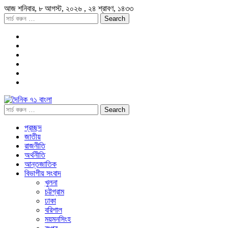
আজ
শনিবার,
৮ আগস্ট, ২০২৬
, ২৪ শ্রাবণ, ১৪৩৩
প্রচ্ছদ
জাতীয়
রাজনীতি
অর্থনীতি
আন্তজাতিক
বিভাগীয় সংবাদ
খুলনা
চট্টগ্রাম
ঢাকা
বরিশাল
ময়মনসিংহ