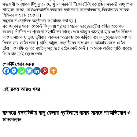
সহযোগী অধ্যাপক টিপু কুমার দে, খুলনা সরকারি টিচার্স টেনিং কলেজের সহকারী অধ্যাপক
সাহেদুল আলম, আইএফআইসি ব্যাংকের ম্যানেজার আক্তারুজ্জান, বিদ্যালয়ের সাবেক
শিক্ষিকা শাহনাজ হোসেন।
সন্ধ্যায় সাংস্কৃতিক অনুষ্ঠানের আয়োজন করা হয়।
গত শুক্রবার সকাল থেকেই বিদ্যালয় প্রাঙ্গণে সাবেক ছাত্রছাত্রীরা হাজির হতে শুরু
করেন। দীর্ঘদিন পর পুরোনো সহপাঠীদের কাছে পেয়ে আনন্দে আত্মহারা হয়ে ওঠেন বিভিন্ন
বয়সের সাবেক ছাত্রছাত্রীরা। একজন আরেকজনকে জড়িয়ে ধরে বন্ধুত্বের ভালোবাসায়
সিক্ত হয়ে ওঠেন তাঁরা। হাসি, আনন্দ, সহপাঠীদের সঙ্গে গল্প ও আড্ডায় মেতে ওঠেন
তাঁরা। সেলফি তুলতে ব্যতিব্যস্ত হয়ে ওঠেন কেউ কেউ। অনেকে অতীত স্মৃতি হাতড়ে
ফিরে যান সেই ছেলেবেলায়।
পোস্টটি শেয়ার করুনঃ
এই রকম আরও খবর
রূপগঞ্জে বসতভিটায় বালু ফেলার প্রতিবাদে থানার সামনে গণঅভিযোগ ও
মানববন্ধন