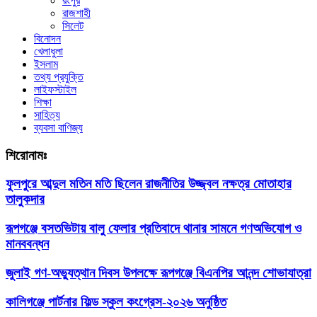
রংপুর
রাজশাহী
সিলেট
বিনোদন
খেলাধুলা
ইসলাম
তথ্য প্রযুক্তি
লাইফস্টাইল
শিক্ষা
সাহিত্য
ব্যবসা বাণিজ্য
শিরোনামঃ
ফুলপুরে আব্দুল মতিন মতি ছিলেন রাজনীতির উজ্জ্বল নক্ষত্র মোতাহার
তালুকদার
রূপগঞ্জে বসতভিটায় বালু ফেলার প্রতিবাদে থানার সামনে গণঅভিযোগ ও
মানববন্ধন
জুলাই গণ-অভ্যুত্থান দিবস উপলক্ষে রূপগঞ্জে বিএনপির আনন্দ শোভাযাত্রা
কালিগঞ্জে পার্টনার ফিল্ড স্কুল কংগ্রেস-২০২৬ অনুষ্ঠিত