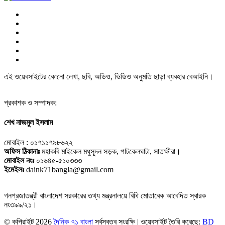
এই ওয়েবসাইটের কোনো লেখা, ছবি, অডিও, ভিডিও অনুমতি ছাড়া ব্যবহার বেআইনি।
প্রকাশক ও সম্পাদক:
শেখ নাজমুল ইসলাম
মোবাইল : ০১৭১১৭৯৮৬২২
অফিস ঠিকানাঃ
মহাকবি মাইকেল মধুসূদন সড়ক, পাটকেলঘাটা, সাতক্ষীরা।
মোবাইল নংঃ
০১৬৪৫-৫১০৩৩৩
ইমেইলঃ
daink71bangla@gmail.com
গনপ্রজাতন্ত্রী বাংলাদেশ সরকারের তথ্য মন্ত্রনালয়ে বিধি মোতাবেক আবেদিত স্বারক
নং৩৯৯/২১।
© কপিরাইট
2026
দৈনিক ৭১ বাংলা
সর্বস্বত্ব সংরক্ষি | ওয়েবসাইট তৈরি করেছে:
BD