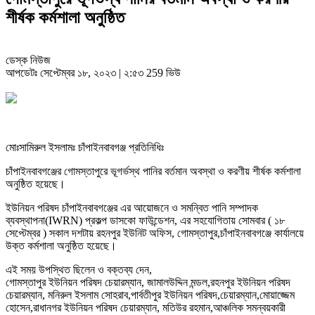
শীর্ষক কর্মশালা অনুষ্ঠিত
ডেস্ক নিউজ
আপডেটঃ সেপ্টেম্বর ১৮, ২০২৩ | ২:৫৩
259 ভিউ
মোঃসামিরুল ইসলামঃ চাঁপাইনবাবগঞ্জ প্রতিনিধিঃ
চাঁপাইনবাবগঞ্জের গোমস্তাপুরে ভূগর্ভস্থ পানির বর্তমান অবস্থা ও করণীয় শীর্ষক কর্মশালা
অনুষ্ঠিত হয়েছে।
ইউনিয়ন পরিষদ চাঁপাইনবাবগঞ্জের এর আয়োজনে ও সমন্বিত পানি সম্পাদক
ব্যবস্থাপনা(IWRN) প্রকল্প ডাসকো ফাউন্ডেশন, এর সহযোগিতায় সোমবার ( ১৮
সেপ্টেম্বর ) সকাল দশটায় রহনপুর ইউনিট অফিস, গোমস্তাপুর,চাঁপাইনবাবগঞ্জে কার্যালয়ে
উক্ত কর্মশালা অনুষ্ঠিত হয়েছে।
এই সময় উপস্থিত ছিলেন ও বক্তব্য দেন,
গোমস্তাপুর ইউনিয়ন পরিষদ চেয়ারম্যান, জামালউদ্দিন মন্ডল,রহনপুর ইউনিয়ন পরিষদ
চেয়ারম্যান, মনিরুল ইসলাম সোহরাব,পার্বতীপুর ইউনিয়ন পরিষদ,চেয়ারম্যান,মোয়াজ্জেম
হোসেন,রাধানগর ইউনিয়ন পরিষদ চেয়ারম্যান, মতিউর রহমান,আঞ্চলিক সমন্বয়কারী