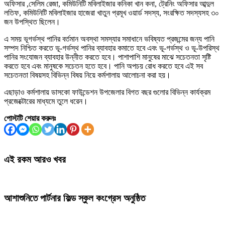
অফিসার ,সেলিম রেজা, কমিউনিটি মবিলাইজার কনিকা খান কনা, ট্রেনিং অফিসার আব্দুল
লতিফ, কমিউনিটি মবিলাইজার হাজেরা খাতুন প্রমূখ ওয়ার্ড সদস্য, সংরক্ষিত সদস্যসহ ৩০
জন উপস্থিত ছিলেন।
এ সময় ভূগর্ভস্থ পানির বর্তমান অবস্থা সমস্যার সমাধানে ভবিষ্যত প্রজন্মের জন্য পানি
সম্পদ নিশ্চিত করতে ভূ-গর্ভস্থ পানির ব্যাবহার কমাতে হবে এবং ভূ-গর্ভস্থ ও ভূ-উপরিস্থ
পানির সংযোজন ব্যাবহার উন্নীত করতে হবে। পাশাপাশি মানুষের মাঝে সচেতনতা সৃষ্টি
করতে হবে এবং মানুষকে সচেতন হতে হবে। পানি অপচয় রোধ করতে হবে এই সব
সচেতনতা বিষয়সহ বিভিন্ন বিষয় নিয়ে কর্মশালায় আলোচনা করা হয়।
এছাড়াও কর্মশালায় ডাসকো ফাউন্ডেশন উপজেলার বিগত বছর গুলোর বিভিন্ন কার্যক্রম
প্রজেক্টোরের মাধ্যমে তুলে ধরেন।
পোস্টটি শেয়ার করুনঃ
এই রকম আরও খবর
আশাশুনিতে পার্টনার ফিল্ড স্কুল কংগ্রেস অনুষ্ঠিত