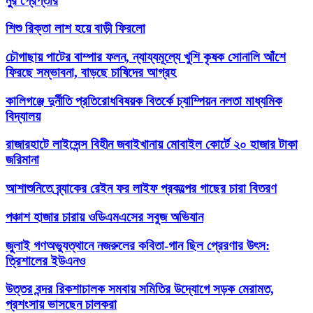
নুর গ্রেপ্তার
শিশু রিক্তা লাশ হয়ে বাড়ী ফিরলো
চৌগাছায় পাটের বাম্পার ফলন, ন্যায্যমূল্যে খুশি কৃষক সোনালি আঁশে
ফিরছে সম্ভাবনা, বাড়ছে চাষিদের আগ্রহ
কালিগঞ্জে দুর্নীতি প্রতিরোধবিষয়ক বিতর্কে চ্যাম্পিয়ন নলতা মাধ্যমিক
বিদ্যালয়
রাজারহাটে লাইসেন্স বিহীন জবাইখানায় মোবাইল কোর্টে ২০ হাজার টাকা
জরিমানা
আশাশুনিতে ব্র্যাকের রেইন ফর লাইফ প্রকল্পের গাছের চারা বিতরণ
পঞ্চাশ হাজার চারায় ওডিএমএসের সবুজ অভিযান
জুলাই গণঅভ্যুত্থানে নজরুলের কবিতা-গান ছিল প্রেরণার উৎস:
ত্রিশালের ইউএনও
উত্তর বন্দর রিকশাচালক সমবায় সমিতির উদ্যোগে সড়ক মেরামত,
প্রশংসায় ভাসছেন চালকরা