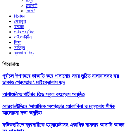
রংপুর
রাজশাহী
সিলেট
বিনোদন
খেলাধুলা
ইসলাম
তথ্য প্রযুক্তি
লাইফস্টাইল
শিক্ষা
সাহিত্য
ব্যবসা বাণিজ্য
শিরোনামঃ
পূর্বাচল উপশহরে ডাকাতি করে পালানোর সময় লুন্ঠিত মালামালসহ ছয়
ডাকাত গ্রেফতার \ মাইক্রোবাস জব্দ
আশাশুনিতে পার্টনার ফিল্ড স্কুল কংগ্রেস অনুষ্ঠিত
‎বোরহানউদ্দিনে ‘সামাজিক অপপ্রচার মোকাবিলা ও মূল্যবোধ শীর্ষক
আলোচনা সভা অনুষ্ঠিত
ফটিকছড়িতে ব্যবসায়ীকে হত্যাচেষ্টাসহ একাধিক মামলার আসামি আজম