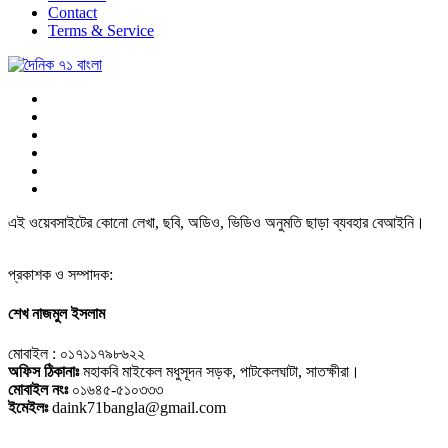
Contact
Terms & Service
এই ওয়েবসাইটের কোনো লেখা, ছবি, অডিও, ভিডিও অনুমতি ছাড়া ব্যবহার বেআইনি।
প্রকাশক ও সম্পাদক:
শেখ নাজমুল ইসলাম
মোবাইল : ০১৭১১৭৯৮৬২২
অফিস ঠিকানাঃ
মহাকবি মাইকেল মধুসূদন সড়ক, পাটকেলঘাটা, সাতক্ষীরা।
মোবাইল নংঃ
০১৬৪৫-৫১০৩৩৩
ইমেইলঃ
daink71bangla@gmail.com