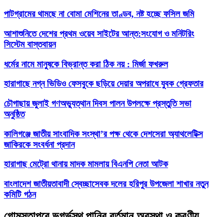
পাটগ্রামের থামছে না বোমা মেশিনের তাণ্ডব, নষ্ট হচ্ছে ফসিল জমি
আশাশুনিতে দেশের প্রথম ওয়েব সাইটের আন্ত:সংযোগ ও মনিটরিং
সিস্টেম বাস্তবায়ন
ধর্মের নামে মানুষকে বিভ্রান্ত করা ঠিক নয় : মির্জা ফখরুল
হারাগাছে নগ্ন ভিডিও ফেসবুকে ছড়িয়ে দেয়ার অপরাধে যুবক গ্রেফতার
চৌগাছায় জুলাই গণঅভ্যুত্থান দিবস পালন উপলক্ষে প্রস্তুতি সভা
অনুষ্ঠিত
কালিগঞ্জে জাতীয় সাংবাদিক সংস্থা’র পক্ষ থেকে দেশসেরা অ্যাথলেটিক্স
জাকিরকে সংবর্ধনা প্রদান
হারাগাছ মেট্রো থানায় মাদক মামলায় বিএনপি নেতা আটক
বাংলাদেশ জাতীয়তাবাদী স্বেচ্ছাসেবক দলের হরিপুর উপজেলা শাখার নতুন
কমিটি গঠন
গোমস্তাপুরে ভূগর্ভস্থ পানির বর্তমান অবস্থা ও করণীয়