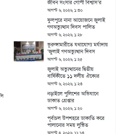
জীবন সংসার গোপী বিশ্বাস’র
প্রতিবন্ধী জীবনটাই যেন অভিশাপ
আগস্ট ৬, ২০২৬, ১:৩০
ফুলপুরে নানা আয়োজনে জুলাই
গণঅভ্যুত্থান দিবস পালিত
আগস্ট ৬, ২০২৬, ১:২৮
ভূরুঙ্গামারীতে যথাযোগ্য মর্যাদায়
‘জুলাই গণঅভ্যুত্থান দিবস
২০২৬’ পালিতঃ সংবর্ধনা ও
আগস্ট ৬, ২০২৬, ১:২৫
আলোচনা সভা অনুষ্ঠিত
জুলাই অভ্যুত্থানের দ্বিতীয়
বার্ষিকীতে ১১ দলীয় ঐক্যের
মিছিল ও সমাবেশ
আগস্ট ৬, ২০২৬, ১:২৩
নড়াইলে পুলিশের অভিযানে
ডাকাত গ্রেপ্তার
আগস্ট ৬, ২০২৬, ১:২০
পূর্বাচল উপশহরে ডাকাতি করে
পালানোর সময় লুন্ঠিত
মালামালসহ ছয় ডাকাত গ্রেফতার
আগস্ট ৪, ২০২৬, ১১:১৩