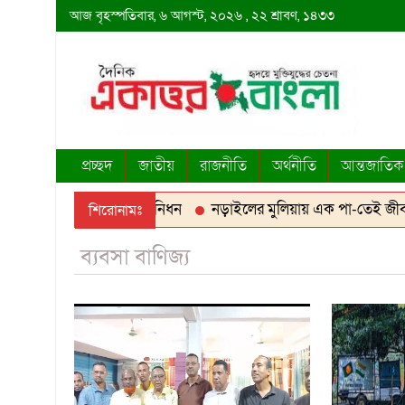
আজ
বৃহস্পতিবার,
৬ আগস্ট, ২০২৬
, ২২ শ্রাবণ, ১৪৩৩
প্রচ্ছদ
জাতীয়
রাজনীতি
অর্থনীতি
আন্তজাতিক
 দিয়ে ১০ লাখ টাকার মাছ নিধন
নড়াইলের মুলিয়ায় এক পা-তেই জীবন সং
শিরোনামঃ
ব্যবসা বাণিজ্য