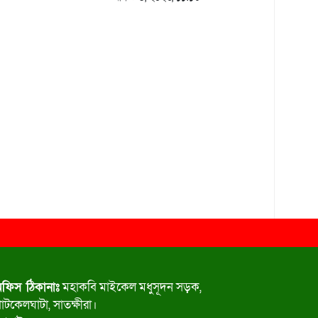
\ মাইক্রোবাস জব্দ
ফিস ঠিকানাঃ
মহাকবি মাইকেল মধুসূদন সড়ক,
াটকেলঘাটা, সাতক্ষীরা।