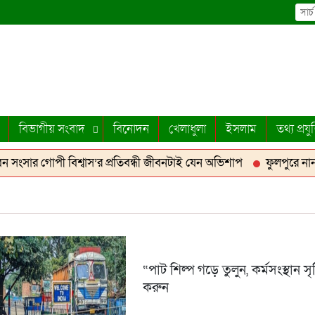
বিভাগীয় সংবাদ
বিনোদন
খেলাধুলা
ইসলাম
তথ্য প্রযুক
সার গোপী বিশ্বাস’র প্রতিবন্ধী জীবনটাই যেন অভিশাপ
ফুলপুরে নানা 
“পাট শিল্প গড়ে তুলুন, কর্মসংস্থান সৃষ্
করুন