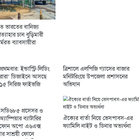
িতে ভারতের বানিজ্য
্রত্যাহার চান বুড়িমারী
কর্মরত ব্যাবসায়ীরা
রথমবার: ইন্ডাস্ট্রি-লিডিং
ত্রিশালে এলপিজি গ্যাসের বাজার
 অরোরা’ ডিজাইনে আসছে
মনিটরিংয়ে উপজেলা প্রশাসনের
১৫ সিরিজ ফাইভজি
অভিযান
এসডি৬৮৫ প্রসেসর ও
ঐক্যের বার্তা নিয়ে ভেসপাবস-এর
যাম্পিয়ার ব্যাটারির
ফ্যামিলি নাইট ও ডিনার অভ্যর্থনা
মার্টফোন অপো এ৬এক্স
 সাশ্রয়ী ফোনে