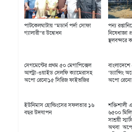
পাটকেলঘাটায় “মডার্ন পর্দা সোফা
পন্য রপ্তান
গ্যালারী”র উদ্বোধন
নিষেধাজ্ঞা প
স্থলবন্দরে 
সেগমেন্টের প্রথম ৫০ মেগাপিক্সেল
বাংলাদেশে প্
আল্ট্রা-ওয়াইড সেলফি ক্যামেরাসহ
‘ড্যান্সিং
অপো রেনো১৫ সিরিজ ফাইভজির
অপো রেনো
ইউনিমাস হোল্ডিংসের সফলতার ১৬
শক্তিশালী 
বছর উদযাপন
৬৫০০ মিলিঅ্
সাশ্রয়ী স্
অথবা অপোর