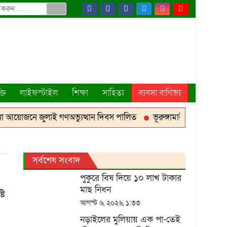
্তি
লাইফস্টাইল
শিক্ষা
সাহিত্য
ব্যবসা বাণিজ্য
আয়োজনে জুলাই গণঅভ্যুত্থান দিবস পালিত
ভূরুঙ্গামারীতে যথাযোগ্য ম
সর্বশেষ সংবাদ
পুকুরে বিষ দিয়ে ১০ লাখ টাকার
মাছ নিধন
টি
আগস্ট ৬, ২০২৬, ১:৩৩
নড়াইলের মুলিয়ায় এক পা-তেই