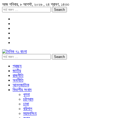
আজ
শনিবার,
৮ আগস্ট, ২০২৬
, ২৪ শ্রাবণ, ১৪৩৩
প্রচ্ছদ
জাতীয়
রাজনীতি
অর্থনীতি
আন্তজাতিক
বিভাগীয় সংবাদ
খুলনা
চট্টগ্রাম
ঢাকা
বরিশাল
ময়মনসিংহ