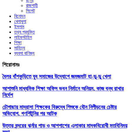
রংপুর
রাজশাহী
সিলেট
বিনোদন
খেলাধুলা
ইসলাম
তথ্য প্রযুক্তি
লাইফস্টাইল
শিক্ষা
সাহিত্য
ব্যবসা বাণিজ্য
শিরোনামঃ
বৈলর বাঁশকুড়িতে যুব সমাজের উদ্যোগে জমজমাট হা-ডু-ডু খেলা
আশাশুনি মাধ্যমিক শিক্ষা অফিস ভবন নির্মানে অনিয়ম, কাজ বন্ধ রাখার
নির্দেশ
চৌগাছায় মাদ্রাসা শিক্ষকের বিরুদ্ধে শিশুকে যৌন নিপীড়নের চেষ্টার
অভিযোগ, গণপিটুনির পর আটক
উত্তর বন্দরের ঝর্নার পাড় ও আশপাশের এলাকার মাদকবিরোধী মতবিনিময়