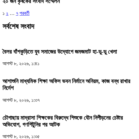
২০ জন কৃষকের সংবাদ সম্মেলন
Posts
১
২
…
৭
পরবর্তী
pagination
সর্বশেষ সংবাদ
বৈলর বাঁশকুড়িতে যুব সমাজের উদ্যোগে জমজমাট হা-ডু-ডু খেলা
আগস্ট ৮, ২০২৬, ১:৪১
আশাশুনি মাধ্যমিক শিক্ষা অফিস ভবন নির্মানে অনিয়ম, কাজ বন্ধ রাখার
নির্দেশ
আগস্ট ৮, ২০২৬, ১:৩৭
চৌগাছায় মাদ্রাসা শিক্ষকের বিরুদ্ধে শিশুকে যৌন নিপীড়নের চেষ্টার
অভিযোগ, গণপিটুনির পর আটক
আগস্ট ৮, ২০২৬, ১:৩৫