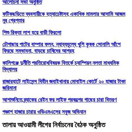
আলোচনা সভা অনুষ্ঠিত
ফটিকছড়িতে ব্যবসায়ীকে হত্যাচেষ্টাসহ একাধিক মামলার আসামি আজম
নুর গ্রেপ্তার
শিশু রিক্তা লাশ হয়ে বাড়ী ফিরলো
চৌগাছায় পাটের বাম্পার ফলন, ন্যায্যমূল্যে খুশি কৃষক সোনালি আঁশে
ফিরছে সম্ভাবনা, বাড়ছে চাষিদের আগ্রহ
কালিগঞ্জে দুর্নীতি প্রতিরোধবিষয়ক বিতর্কে চ্যাম্পিয়ন নলতা মাধ্যমিক
বিদ্যালয়
রাজারহাটে লাইসেন্স বিহীন জবাইখানায় মোবাইল কোর্টে ২০ হাজার টাকা
জরিমানা
আশাশুনিতে ব্র্যাকের রেইন ফর লাইফ প্রকল্পের গাছের চারা বিতরণ
পঞ্চাশ হাজার চারায় ওডিএমএসের সবুজ অভিযান
তালায় আওয়ামী লীগের নির্বাচনের বৈঠক অনুষ্ঠিত