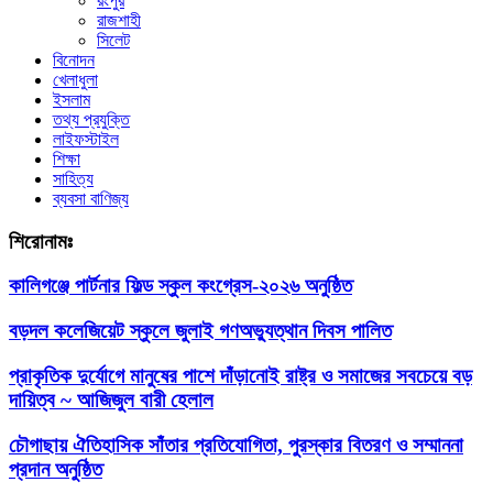
রংপুর
রাজশাহী
সিলেট
বিনোদন
খেলাধুলা
ইসলাম
তথ্য প্রযুক্তি
লাইফস্টাইল
শিক্ষা
সাহিত্য
ব্যবসা বাণিজ্য
শিরোনামঃ
কালিগঞ্জে পার্টনার ফিল্ড স্কুল কংগ্রেস-২০২৬ অনুষ্ঠিত
বড়দল কলেজিয়েট স্কুলে জুলাই গণঅভ্যুত্থান দিবস পালিত
প্রাকৃতিক দুর্যোগে মানুষের পাশে দাঁড়ানোই রাষ্ট্র ও সমাজের সবচেয়ে বড়
দায়িত্ব ~ আজিজুল বারী হেলাল
চৌগাছায় ঐতিহাসিক সাঁতার প্রতিযোগিতা, পুরস্কার বিতরণ ও সম্মাননা
প্রদান অনুষ্ঠিত