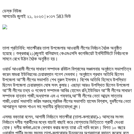
ডেস্ক নিউজ
আপডেটঃ জুলাই ২১, ২০২৩ | ৮:৩৭
583 ভিউ
তালা প্রতিনিধি: সাতক্ষীরার তালা উপজেলায় আওয়ামী লীগের নির্বাচন বৈঠক অনুষ্ঠিত
হয়েছে। শুক্রবার(২১)জুলাই বালিয়াদহ কেএমএসসি কলেজিয়েট ইনস্টিটিউটে নির্বাচনকে
সামনে রেখে উঠান বৈঠক অনুষ্ঠিত হয়।
ওয়ার্ড আওয়ামী লীগের সাধারণ সম্পাদক রবিউল বিশ্বাসের সঞ্চালনায় অনুষ্ঠানে সভাপতিত্ব
করেন মাগুরা ইউনিয়নের চেয়ারম্যান গনেশ দেবনাথ। অনুষ্ঠানে প্রধান অতিথি ছিলেন
উপজেলা আ”মী লীগের সভাপতি শেখ নুরুল ইসলাম। বিশেষ অতিথি হিসেবে উপস্থিত
ছিলেন উপজেলা চেয়ারম্যান ঘোষ সনৎ কুমার। এছাড়া আরও উপস্থিত ছিলেন উপজেলা
আ”মী লীগের তথ্য ও গবেষণা সম্পাদক আবির হোসেন রনি,ইউনিয়ন আ”মী লীগের সাধারণ
সম্পাদক হান্নান গাজী,অধ্যাপক এম এ গফ্ফার,আ”মী লীগের নেতা আব্দুস সাত্তার
গাজী,ওয়ার্ড সভাপতি করিম সরদার,শ্রমিক লীগের সভাপতি হাসেম বিশ্বাস, যুবলীগের নেতা
আশরাফুল আলম শাওন সহ স্থানীয় মুক্তিযোদ্ধা বৃন্দ।
এসময় বক্তারা বলেন, আগামী নির্বাচনে সাতক্ষীরা (তালা-কলারোয়া)-১ আসনের সংসদ
নির্বাচনে দলীয় প্রার্থীদের মধ্যে যাচাই বাছাই করে যোগ্যতার ভিত্তিতে প্রার্থী দেওয়া
হোক। দলীয় কর্মকাণ্ডকে বেগবান করার জন্য তারা এই দাবি করেন। বিগত ১০ বছরে
ওয়ার্কাস পার্টির সংসদ সদস্য তালা-কলারোয়ার উন্নয়নের অগ্রযাত্রা ব্যাহত করেছে বলে