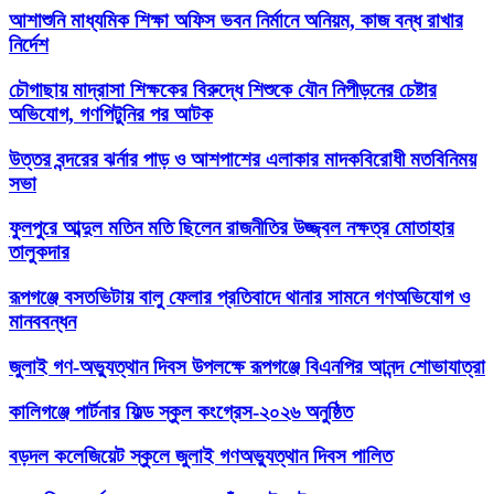
আশাশুনি মাধ্যমিক শিক্ষা অফিস ভবন নির্মানে অনিয়ম, কাজ বন্ধ রাখার
নির্দেশ
চৌগাছায় মাদ্রাসা শিক্ষকের বিরুদ্ধে শিশুকে যৌন নিপীড়নের চেষ্টার
অভিযোগ, গণপিটুনির পর আটক
উত্তর বন্দরের ঝর্নার পাড় ও আশপাশের এলাকার মাদকবিরোধী মতবিনিময়
সভা
ফুলপুরে আব্দুল মতিন মতি ছিলেন রাজনীতির উজ্জ্বল নক্ষত্র মোতাহার
তালুকদার
রূপগঞ্জে বসতভিটায় বালু ফেলার প্রতিবাদে থানার সামনে গণঅভিযোগ ও
মানববন্ধন
জুলাই গণ-অভ্যুত্থান দিবস উপলক্ষে রূপগঞ্জে বিএনপির আনন্দ শোভাযাত্রা
কালিগঞ্জে পার্টনার ফিল্ড স্কুল কংগ্রেস-২০২৬ অনুষ্ঠিত
বড়দল কলেজিয়েট স্কুলে জুলাই গণঅভ্যুত্থান দিবস পালিত