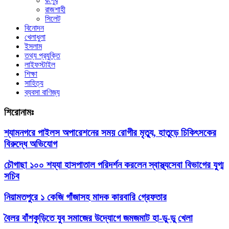
রংপুর
রাজশাহী
সিলেট
বিনোদন
খেলাধুলা
ইসলাম
তথ্য প্রযুক্তি
লাইফস্টাইল
শিক্ষা
সাহিত্য
ব্যবসা বাণিজ্য
শিরোনামঃ
শ্যামনগরে পাইলস অপারেশনের সময় রোগীর মৃত্যু, হাতুড়ে চিকিৎসকের
বিরুদ্ধে অভিযোগ
চৌগাছা ১০০ শয্যা হাসপাতাল পরিদর্শন করলেন স্বাস্থ্যসেবা বিভাগের যুগ্ম
সচিব
নিয়ামতপুরে ১ কেজি গাঁজাসহ মাদক কারবারি গ্রেফতার
বৈলর বাঁশকুড়িতে যুব সমাজের উদ্যোগে জমজমাট হা-ডু-ডু খেলা