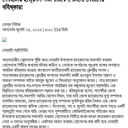
বহিষ্কার!
ডেস্ক নিউজ
আপডেটঃ জুলাই ২৫, ২০২৩ | ৬:০১
514 ভিউ
দেবহাটা প্রতিনিধি:
অভ্যন্তরীন কোন্দলকে পুঁজি করে দেবহাটা উপজেলা ছাত্রদলের সভাপতি ফরহাদ
হোসেনকে পিটিয়ে জখমের ঘটনায় জড়িত ৪ নেতাকে সংগঠনের শৃঙ্খলা ভঙ্গের অপরাধে
সাময়িক বহিষ্কার করেছে বাংলাদেশ জাতীয়তাবাদী ছাত্রদলের কেন্দ্রীয় সংসদ।
গতসোমবার ছাত্রদলের কেন্দ্রীয় সংসদের সভাপতি কাজী রওনকুল ইসলাম শ্রাবণ ও
সাধারণ সম্পাদক সাইফ মাহমুদ জুয়েল এ সিদ্ধান্ত অনুমোদন করেন। পরে ছাত্রদল
কেন্দ্রীয় সংসদের সহ-দপ্তর সম্পাদক শাহরিয়ার হক মজুমদার জুয়েল স্বাক্ষরিত এক
বিবৃতিতে তাদের বহিষ্কারাদেশ প্রদান করা হয়। বহিষ্কৃতরা হলেন, সাতক্ষীরা জেলা
ছাত্রদলের সহ-সভাপতি আবির হোসেন লিয়ন, তার ভাই জেলা ছাত্রদলের যুগ্ম সম্পাদক
তাসকিন আহমেদ, জেলা ছাত্রদলের যুগ্ম সম্পাদক মুশফিকুর রহিম সৈকত এবং জেলা
ছাত্রদলের সদস্য রাফিজ হোসেন। উল্লেখ্য, গত ৪ জুলাই সাতক্ষীরা জেলা শহরে একটি
প্রস্তুতি সভা শেষে বাড়ি ফেরার পথে পুষ্পকাটিতে মোটরসাইকেলের গতিরোধ করে
উপজেলা ছাত্রদলের সভাপতি ফরহাদ হোসেনকে পিটিয়ে জখম করেন কয়েকজন ছাত্রদল
নেতা ও তাদের অনুসারীরা। এঘটনায় আহত ফরহাদ হোসেনের বাবা বাদী হয়ে দেবহাটা
থানায় একটি মামলা দায়ের করেন।