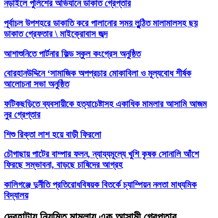
নড়াইলে পুলিশের অভিযানে ডাকাত গ্রেপ্তার
পূর্বাচল উপশহরে ডাকাতি করে পালানোর সময় লুন্ঠিত মালামালসহ ছয়
ডাকাত গ্রেফতার \ মাইক্রোবাস জব্দ
আশাশুনিতে পার্টনার ফিল্ড স্কুল কংগ্রেস অনুষ্ঠিত
‎বোরহানউদ্দিনে ‘সামাজিক অপপ্রচার মোকাবিলা ও মূল্যবোধ শীর্ষক
আলোচনা সভা অনুষ্ঠিত
ফটিকছড়িতে ব্যবসায়ীকে হত্যাচেষ্টাসহ একাধিক মামলার আসামি আজম
নুর গ্রেপ্তার
শিশু রিক্তা লাশ হয়ে বাড়ী ফিরলো
চৌগাছায় পাটের বাম্পার ফলন, ন্যায্যমূল্যে খুশি কৃষক সোনালি আঁশে
ফিরছে সম্ভাবনা, বাড়ছে চাষিদের আগ্রহ
কালিগঞ্জে দুর্নীতি প্রতিরোধবিষয়ক বিতর্কে চ্যাম্পিয়ন নলতা মাধ্যমিক
বিদ্যালয়
দেবহাটায় নিয়মিত মামলায় এক আসামী গ্রেপ্তার