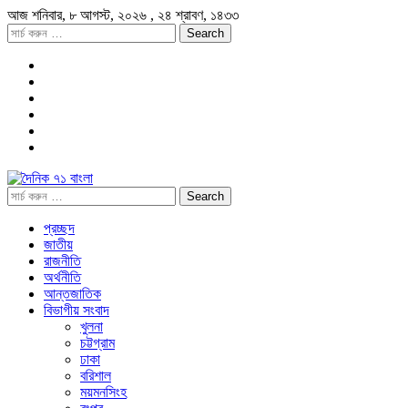
আজ
শনিবার,
৮ আগস্ট, ২০২৬
, ২৪ শ্রাবণ, ১৪৩৩
প্রচ্ছদ
জাতীয়
রাজনীতি
অর্থনীতি
আন্তজাতিক
বিভাগীয় সংবাদ
খুলনা
চট্টগ্রাম
ঢাকা
বরিশাল
ময়মনসিংহ