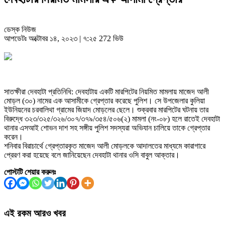
ডেস্ক নিউজ
আপডেটঃ অক্টোবর ১৪, ২০২৩ | ৭:২৫
272 ভিউ
সাতক্ষীরা দেবহাটা প্রতিনিধি: দেবহাটায় একটি মারপিটের নিয়মিত মামলায় মাজেদ আলী
মোড়ল (৩০) নামের এক আসামীকে গ্রেপ্তার করেছে পুলিশ। সে উপজেলার কুলিয়া
ইউনিয়নের চরবালিথা গ্রামের জিয়াদ মোড়লের ছেলে। শুক্রবার মারপিটের ঘটনায় তার
বিরুদ্ধে ৩২৩/৩২৫/৩২৬/৩০৭/৩৭৯/৩৫৪/৫০৬(২) মামলা (নং-০৮) হলে রাতেই দেবহাটা
থানার এসআই শোভন দাশ সহ সঙ্গীয় পুলিশ সদস্যরা অভিযান চালিয়ে তাকে গ্রেপ্তার
করেন।
শনিবার বিরাচার্থে গ্রেপ্তারকৃত মাজেদ আলী মোড়লকে আদালতের মাধ্যমে কারাগারে
প্রেরণ করা হয়েছে বলে জানিয়েছেন দেবহাটা থানার ওসি বাবুল আক্তার।
পোস্টটি শেয়ার করুনঃ
এই রকম আরও খবর