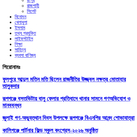
রংপুর
রাজশাহী
সিলেট
বিনোদন
খেলাধুলা
ইসলাম
তথ্য প্রযুক্তি
লাইফস্টাইল
শিক্ষা
সাহিত্য
ব্যবসা বাণিজ্য
শিরোনামঃ
ফুলপুরে আব্দুল মতিন মতি ছিলেন রাজনীতির উজ্জ্বল নক্ষত্র মোতাহার
তালুকদার
রূপগঞ্জে বসতভিটায় বালু ফেলার প্রতিবাদে থানার সামনে গণঅভিযোগ ও
মানববন্ধন
জুলাই গণ-অভ্যুত্থান দিবস উপলক্ষে রূপগঞ্জে বিএনপির আনন্দ শোভাযাত্রা
কালিগঞ্জে পার্টনার ফিল্ড স্কুল কংগ্রেস-২০২৬ অনুষ্ঠিত