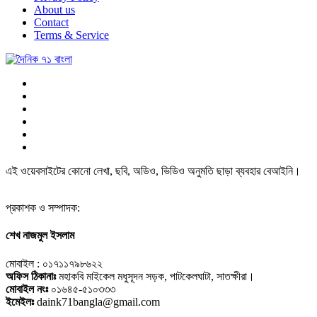
About us
Contact
Terms & Service
এই ওয়েবসাইটের কোনো লেখা, ছবি, অডিও, ভিডিও অনুমতি ছাড়া ব্যবহার বেআইনি।
প্রকাশক ও সম্পাদক:
শেখ নাজমুল ইসলাম
মোবাইল : ০১৭১১৭৯৮৬২২
অফিস ঠিকানাঃ
মহাকবি মাইকেল মধুসূদন সড়ক, পাটকেলঘাটা, সাতক্ষীরা।
মোবাইল নংঃ
০১৬৪৫-৫১০৩৩৩
ইমেইলঃ
daink71bangla@gmail.com