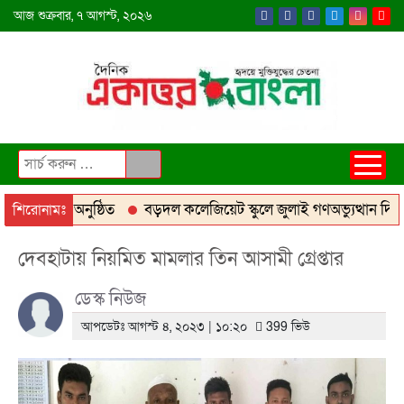
আজ
শুক্রবার,
৭ আগস্ট, ২০২৬
গ্রেস-২০২৬ অনুষ্ঠিত
বড়দল কলেজিয়েট স্কুলে জুলাই গণঅভ্যুত্থান দিবস
শিরোনামঃ
খানায় মোবাইল কোর্টে ২০ হাজার টাকা জরিমানা
আশাশুনিতে ব্র্যাকের
দেবহাটায় নিয়মিত মামলার তিন আসামী গ্রেপ্তার
ডেস্ক নিউজ
আপডেটঃ আগস্ট ৪, ২০২৩ | ১০:২০
399 ভিউ