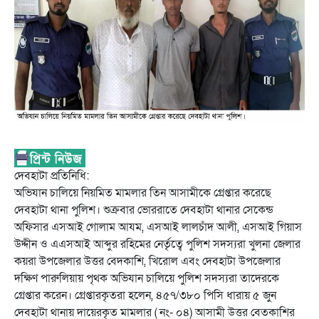
দেবহাটা প্রতিনিধি:
অভিযান চালিয়ে নিয়মিত মামলার তিন আসামীকে গ্রেপ্তার করেছে
দেবহাটা থানা পুলিশ। শুক্রবার ভোররাতে দেবহাটা থানার সেকেন্ড
অফিসার এসআই গোলাম আযম, এসআই লালচাঁদ আলী, এসআই গিয়াস
উদ্দীন ও এএসআই আব্দুর রহিমের নের্তৃত্বে পুলিশ সদস্যরা খুলনা জেলার
কয়রা উপজেলার উত্তর বেদকাশি, খিরোল এবং দেবহাটা উপজেলার
দক্ষিণ পারুলিয়ায় পৃথক অভিযান চালিয়ে পুলিশ সদস্যরা তাদেরকে
গ্রেপ্তার করেন। গ্রেপ্তারকৃতরা হলেন, ৪৫৭/৩৮০ পিসি ধারায় ৫ জুন
দেবহাটা থানায় দায়েরকৃত মামলার ( নং- ০৪) আসামী উত্তর বেতকাশির