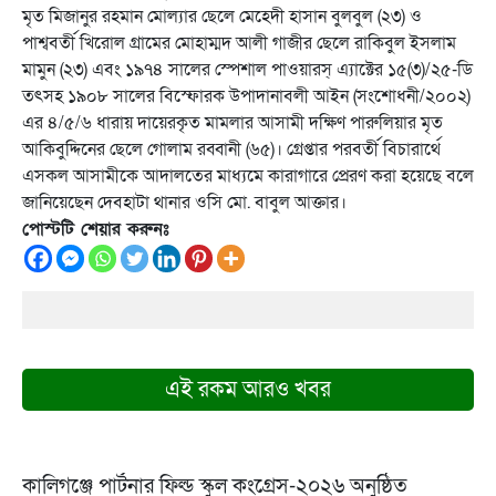
মৃত মিজানুর রহমান মোল্যার ছেলে মেহেদী হাসান বুলবুল (২৩) ও
পাশ্ববর্তী খিরোল গ্রামের মোহাম্মদ আলী গাজীর ছেলে রাকিবুল ইসলাম
মামুন (২৩) এবং ১৯৭৪ সালের স্পেশাল পাওয়ারস্ এ্যাক্টের ১৫(৩)/২৫-ডি
তৎসহ ১৯০৮ সালের বিস্ফোরক উপাদানাবলী আইন (সংশোধনী/২০০২)
এর ৪/৫/৬ ধারায় দায়েরকৃত মামলার আসামী দক্ষিণ পারুলিয়ার মৃত
আকিবুদ্দিনের ছেলে গোলাম রব্বানী (৬৫)। গ্রেপ্তার পরবর্তী বিচারার্থে
এসকল আসামীকে আদালতের মাধ্যমে কারাগারে প্রেরণ করা হয়েছে বলে
জানিয়েছেন দেবহাটা থানার ওসি মো. বাবুল আক্তার।
পোস্টটি শেয়ার করুনঃ
এই রকম আরও খবর
কালিগঞ্জে পার্টনার ফিল্ড স্কুল কংগ্রেস-২০২৬ অনুষ্ঠিত