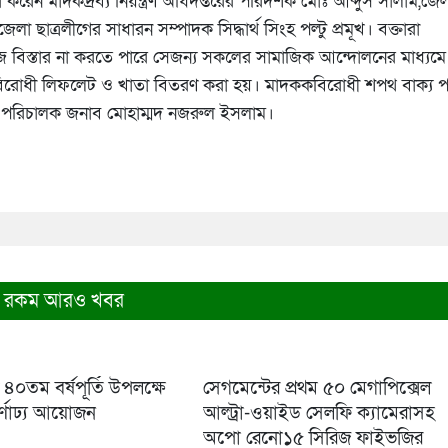
লনা করেন মাদকদ্রব্য নিয়ন্ত্রণ অধিদপ্তরের পরিদশক মোঃ আব্দুস সালাম,জে
া ছাত্রলীগের সাধারন সম্পাদক সিদ্ধার্থ সিংহ পল্টু প্রমূখ। বক্তারা
াজে বিস্তার না করতে পারে সেজন্য সকলের সামাজিক আন্দোলনের মাধ্যমে
ে মাদকবিরোধী লিফলেট ও খাতা বিতরণ করা হয়। মাদককবিরোধী শপথ বাক্য প
ারী পরিচালক জনাব মোহাম্মদ নজরুল ইসলাম।
 রকম আরও খবর
৪০তম বর্ষপূর্তি উপলক্ষে
সেগমেন্টের প্রথম ৫০ মেগাপিক্সেল
র্ণাঢ্য আয়োজন
আল্ট্রা-ওয়াইড সেলফি ক্যামেরাসহ
অপো রেনো১৫ সিরিজ ফাইভজির