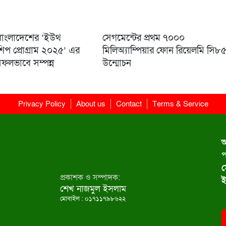
বাংলাদেশের ‘ইউথ
সেগমেন্টের প্রথম ৭০০০
িসশিপ প্রোগ্রাম ২০২৫’ এর
মিলিঅ্যাম্পিয়ার ফোন রিয়েলমি সি৮
সফলভাবে সম্পন্ন
উন্মোচন
Privacy Policy
About us
Contact
Terms & Service
অ
প
ম
প্রকাশক ও সম্পাদক:
ই
শেখ নাজমুল ইসলাম
মোবাইল : ০১৭১১৭৯৮৬২২