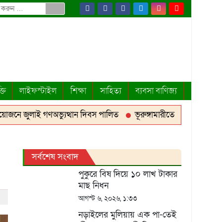
্তি
লাইফস্টাইল
শিক্ষা
সাহিত্য
ব্যবসা বাণিজ্য
 জুলাই গণঅভ্যুত্থান দিবস পালিত
ভূরুঙ্গামারীতে যথাযোগ্য মর্যাদায় 
সর্বশেষ সংবাদ
পুকুরে বিষ দিয়ে ১০ লাখ টাকার
মাছ নিধন
আগস্ট ৬, ২০২৬, ১:৩৩
নড়াইলের মুলিয়ায় এক পা-তেই