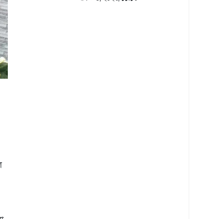
\ মাইক্রোবাস জব্দ
ল