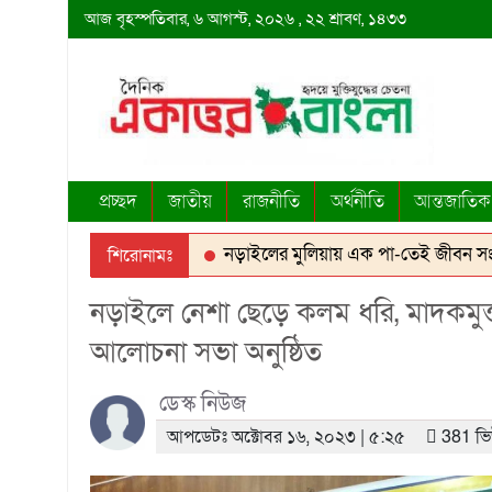
আজ
বৃহস্পতিবার,
৬ আগস্ট, ২০২৬
, ২২ শ্রাবণ, ১৪৩৩
প্রচ্ছদ
জাতীয়
রাজনীতি
অর্থনীতি
আন্তজাতিক
০ লাখ টাকার মাছ নিধন
নড়াইলের মুলিয়ায় এক পা-তেই জীবন সংসার গোপী
শিরোনামঃ
া বোমা মেশিনের তাণ্ডব, নষ্ট হচ্ছে ফসিল জমি
আশাশুনিতে দেশের প্রথম 
নড়াইলে নেশা ছেড়ে কলম ধরি, মাদকমুক্ত
আলোচনা সভা অনুষ্ঠিত
ডেস্ক নিউজ
আপডেটঃ অক্টোবর ১৬, ২০২৩ | ৫:২৫
381 ভ