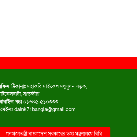
৫
ফিস ঠিকানাঃ
মহাকবি মাইকেল মধুসূদন সড়ক,
াটকেলঘাটা, সাতক্ষীরা।
োবাইল নংঃ
০১৬৪৫-৫১০৩৩৩
মেইলঃ
daink71bangla@gmail.com
গনপ্রজাতন্ত্রী বাংলাদেশ সরকারের তথ্য মন্ত্রনালয়ে বিধি