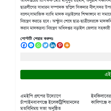
অধিদপ্তরের প্রশিক্ষক মোঃ মাসুদুর রহমান, অনুষ্ঠান সঞ্চা
ছাত্রলীগের সাধারন সম্পাদক স্বপ্নিল সিকদার নীল,সদর উপজেল
বলেন,সামাজিক ব্যাধি মাদক নড়াইলের শিক্ষাঙ্গনে বা সম
নিয়ন্ত্রণ করতে হবে। অন্ষ্ঠুান শেষে ছাত্র-ছাত্রীদেরক
করান মাদকদ্রব্য নিয়ন্ত্রণ অধিদপ্তর নড়াইল জেলার সহক
পোস্টটি শেয়ার করুনঃ
এই
এমইপি গ্রুপের উদ্যোগে
ইনকিলাবের 
চাঁপাইনবাবগঞ্জে ইলেকট্রিশিয়ানদের
কালিগঞ্জে ব
মতবিনিময় সভা অনুষ্ঠিত