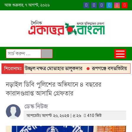
আজ
শুক্রবার,
৭ আগস্ট, ২০২৬
রাজনীতির উজ্জ্বল নক্ষত্র মোতাহার তালুকদার
রূপগঞ্জে বসতভিটায় বালু
শিরোনামঃ
নড়াইল ডিবি পুলিশের অভিযানে ৪ বছরের
কারাদণ্ডপ্রাপ্ত আসামি গ্রেফতার
ডেস্ক নিউজ
আপডেটঃ আগস্ট ২০, ২০২৩ | ৫:২৬
410 ভিউ