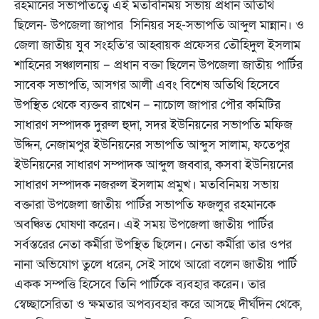
রহমানের সভাপতিত্বে এই মতবিনিময় সভায় প্রধান অতিথি
ছিলেন- উপজেলা জাপার সিনিয়র সহ-সভাপতি আব্দুল মান্নান। ও
জেলা জাতীয় যুব সংহতি’র আহ্বায়ক প্রফেসর তৌহিদুল ইসলাম
শাহিনের সঞ্চালনায় – প্রধান বক্তা ছিলেন উপজেলা জাতীয় পার্টির
সাবেক সভাপতি, আসগর আলী এবং বিশেষ অতিথি হিসেবে
উপস্থিত থেকে ব্যক্তব রাখেন – নাচোল জাপার পৌর কমিটির
সাধারণ সম্পাদক দুরুল হুদা, সদর ইউনিয়নের সভাপতি মফিজ
উদ্দিন, নেজামপুর ইউনিয়নের সভাপতি আব্দুস সালাম, ফতেপুর
ইউনিয়নের সাধারণ সম্পাদক আব্দুল জব্বার, কসবা ইউনিয়নের
সাধারণ সম্পাদক নজরুল ইসলাম প্রমুখ। মতবিনিময় সভায়
বক্তারা উপজেলা জাতীয় পার্টির সভাপতি ফজলুর রহমানকে
অবঞ্চিত ঘোষণা করেন। এই সময় উপজেলা জাতীয় পার্টির
সর্বস্তরের নেতা কর্মীরা উপস্থিত ছিলেন। নেতা কর্মীরা তার ওপর
নানা অভিযোগ তুলে ধরেন, সেই সাথে আরো বলেন জাতীয় পার্টি
একক সম্পত্তি হিসেবে তিনি পার্টিকে ব্যবহার করেন। তার
স্বেচ্ছাসেরিতা ও ক্ষমতার অপব্যবহার করে আসছে দীর্ঘদিন থেকে,