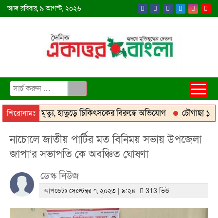
আজ
রবিবার,
৯ আগস্ট, ২০২৬
 রোগীর মৃত্যু, হাতুড়ে চিকিৎসকের বিরুদ্ধে অভিযোগ
চৌগাছা ১০০ শয্
শিরোনামঃ
য় ‘জুলাই গণঅভ্যুত্থান দিবস ২০২৬’ পালিতঃ সংবর্ধনা ও আলোচনা সভা অনুষ্ঠিত
নাচোলে জাতীয় পার্টির মত বিনিময় সভায় উপজেলা
জাপা’র সভাপতি কে অবঞ্চিত ঘোষণা
ডেস্ক নিউজ
আপডেটঃ সেপ্টেম্বর ৭, ২০২৩ | ৯:২৪
313 ভিউ