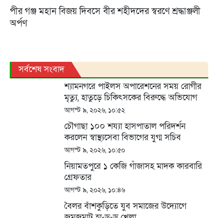
পীর গঞ্জ মহান বিজয় দিবসে বীর শহীদদের স্বরণে শ্রদ্ধাঞ্জলী
অর্পণ
সর্বশেষ সংবাদ
শ্যামনগরে পাইলস অপারেশনের সময় রোগীর
মৃত্যু, হাতুড়ে চিকিৎসকের বিরুদ্ধে অভিযোগ
আগস্ট ৯, ২০২৬, ১০:৫২
চৌগাছা ১০০ শয্যা হাসপাতাল পরিদর্শন
করলেন স্বাস্থ্যসেবা বিভাগের যুগ্ম সচিব
আগস্ট ৯, ২০২৬, ১০:৫০
নিয়ামতপুরে ১ কেজি গাঁজাসহ মাদক কারবারি
গ্রেফতার
আগস্ট ৯, ২০২৬, ১০:৪৬
বৈলর বাঁশকুড়িতে যুব সমাজের উদ্যোগে
জমজমাট হা-ডু-ডু খেলা