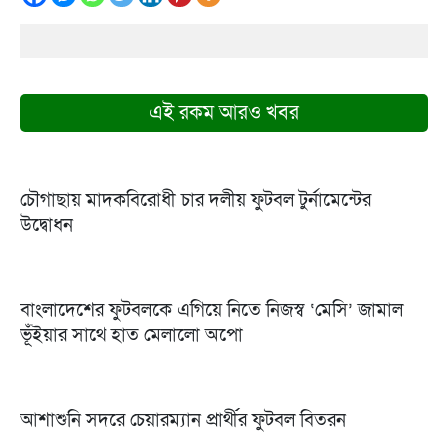
এই রকম আরও খবর
চৌগাছায় মাদকবিরোধী চার দলীয় ফুটবল টুর্নামেন্টের
উদ্বোধন
বাংলাদেশের ফুটবলকে এগিয়ে নিতে নিজস্ব ‘মেসি’ জামাল
ভূঁইয়ার সাথে হাত মেলালো অপো
আশাশুনি সদরে চেয়ারম্যান প্রার্থীর ফুটবল বিতরন