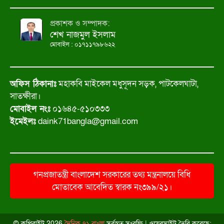
প্রকাশক ও সম্পাদক:
শেখ নাজমুল ইসলাম
মোবাইল : ০১৭১১৭৯৮৬২২
অফিস ঠিকানাঃ
মহাকবি মাইকেল মধুসূদন সড়ক, পাটকেলঘাটা,
সাতক্ষীরা।
মোবাইল নংঃ
০১৬৪৫-৫১০৩৩৩
ইমেইলঃ
daink71bangla@gmail.com
গনপ্রজাতন্ত্রী বাংলাদেশ সরকারের তথ্য মন্ত্রনালয়ে বিধি
মোতাবেক আবেদিত স্বারক নং৩৯৯/২১।
© কপিরাইট
2026
দৈনিক ৭১ বাংলা
সর্বস্বত্ব সংরক্ষি | ওয়েবসাইট তৈরি করেছে: