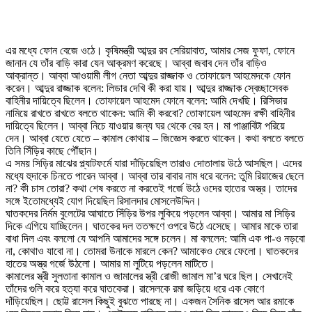
এর মধ্যে ফোন বেজে ওঠে। কৃষিমন্ত্রী আব্দুর রব সেরিয়াবাত, আমার সেজ ফুফা, ফোনে
জানান যে তাঁর বাড়ি কারা যেন আক্রমণ করেছে। আব্বা জবাব দেন তাঁর বাড়িও
আক্রান্ত। আব্বা আওয়ামী লীগ নেতা আব্দুর রাজ্জাক ও তোফায়েল আহমেদকে ফোন
করেন। আব্দুর রাজ্জাক বলেন: লিডার দেখি কী করা যায়। আব্দুর রাজ্জাক স্বেচ্ছাসেবক
বাহিনীর দায়িত্বে ছিলেন। তোফায়েল আহমেদ ফোনে বলেন: আমি দেখছি। রিসিভার
নামিয়ে রাখতে রাখতে বলতে থাকেন: আমি কী করবো? তোফায়েল আহমেদ রক্ষী বাহিনীর
দায়িত্বে ছিলেন। আব্বা নিচে যাওয়ার জন্য ঘর থেকে বের হন। মা পাঞ্জাবিটা পরিয়ে
দেন। আব্বা যেতে যেতে – কামাল কোথায় – জিজ্ঞেস করতে থাকেন। কথা বলতে বলতে
তিনি সিঁড়ির কাছে পৌঁছান।
এ সময় সিড়ির মাঝের প্ল্যাটফর্মে যারা দাঁড়িয়েছিল তারাও দোতালায় উঠে আসছিল। এদের
মধ্যে হুদাকে চিনতে পারেন আব্বা। আব্বা তার বাবার নাম ধরে বলেন: তুমি রিয়াজের ছেলে
না? কী চাস তোরা? কথা শেষ করতে না করতেই গর্জে উঠে ওদের হাতের অস্ত্র। তাদের
সঙ্গে ইতোমধ্যেই যোগ দিয়েছিল রিসালদার মোসলেউদ্দিন।
ঘাতকদের নির্মম বুলেটের আঘাতে সিঁড়ির উপর লুকিয়ে পড়লেন আব্বা। আমার মা সিড়ির
দিকে এগিয়ে যাচ্ছিলেন। ঘাতকের দল ততক্ষণে ওপরে উঠে এসেছে। আমার মাকে তারা
বাধা দিল এবং বললো যে আপনি আমাদের সঙ্গে চলেন। মা বললেন: আমি এক পা-ও নড়বো
না, কোথাও যাবো না। তোমরা উনাকে মারলে কেন? আমাকেও মেরে ফেলো। ঘাতকদের
হাতের অস্ত্র গর্জে উঠলো। আমার মা লুটিয়ে পড়লেন মাটিতে।
কামালের স্ত্রী সুলতানা কামাল ও জামালের স্ত্রী রোজী জামাল মা’র ঘরে ছিল। সেখানেই
তাঁদের গুলি করে হত্যা করে ঘাতকেরা। রাসেলকে রমা জড়িয়ে ধরে এক কোণে
দাঁড়িয়েছিল। ছোট্ট রাসেল কিছুই বুঝতে পারছে না। একজন সৈনিক রাসেল আর রমাকে