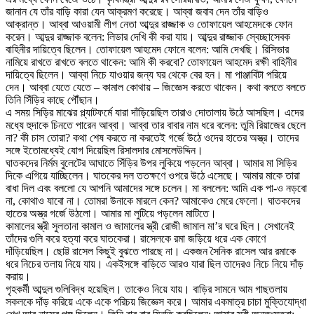
জানান যে তাঁর বাড়ি কারা যেন আক্রমণ করেছে। আব্বা জবাব দেন তাঁর বাড়িও
আক্রান্ত। আব্বা আওয়ামী লীগ নেতা আব্দুর রাজ্জাক ও তোফায়েল আহমেদকে ফোন
করেন। আব্দুর রাজ্জাক বলেন: লিডার দেখি কী করা যায়। আব্দুর রাজ্জাক স্বেচ্ছাসেবক
বাহিনীর দায়িত্বে ছিলেন। তোফায়েল আহমেদ ফোনে বলেন: আমি দেখছি। রিসিভার
নামিয়ে রাখতে রাখতে বলতে থাকেন: আমি কী করবো? তোফায়েল আহমেদ রক্ষী বাহিনীর
দায়িত্বে ছিলেন। আব্বা নিচে যাওয়ার জন্য ঘর থেকে বের হন। মা পাঞ্জাবিটা পরিয়ে
দেন। আব্বা যেতে যেতে – কামাল কোথায় – জিজ্ঞেস করতে থাকেন। কথা বলতে বলতে
তিনি সিঁড়ির কাছে পৌঁছান।
এ সময় সিড়ির মাঝের প্ল্যাটফর্মে যারা দাঁড়িয়েছিল তারাও দোতালায় উঠে আসছিল। এদের
মধ্যে হুদাকে চিনতে পারেন আব্বা। আব্বা তার বাবার নাম ধরে বলেন: তুমি রিয়াজের ছেলে
না? কী চাস তোরা? কথা শেষ করতে না করতেই গর্জে উঠে ওদের হাতের অস্ত্র। তাদের
সঙ্গে ইতোমধ্যেই যোগ দিয়েছিল রিসালদার মোসলেউদ্দিন।
ঘাতকদের নির্মম বুলেটের আঘাতে সিঁড়ির উপর লুকিয়ে পড়লেন আব্বা। আমার মা সিড়ির
দিকে এগিয়ে যাচ্ছিলেন। ঘাতকের দল ততক্ষণে ওপরে উঠে এসেছে। আমার মাকে তারা
বাধা দিল এবং বললো যে আপনি আমাদের সঙ্গে চলেন। মা বললেন: আমি এক পা-ও নড়বো
না, কোথাও যাবো না। তোমরা উনাকে মারলে কেন? আমাকেও মেরে ফেলো। ঘাতকদের
হাতের অস্ত্র গর্জে উঠলো। আমার মা লুটিয়ে পড়লেন মাটিতে।
কামালের স্ত্রী সুলতানা কামাল ও জামালের স্ত্রী রোজী জামাল মা’র ঘরে ছিল। সেখানেই
তাঁদের গুলি করে হত্যা করে ঘাতকেরা। রাসেলকে রমা জড়িয়ে ধরে এক কোণে
দাঁড়িয়েছিল। ছোট্ট রাসেল কিছুই বুঝতে পারছে না। একজন সৈনিক রাসেল আর রমাকে
ধরে নিচের তলায় নিয়ে যায়। একইসঙ্গে বাড়িতে আরও যারা ছিল তাদেরও নিচে নিয়ে দাঁড়
করায়।
গৃহকর্মী আব্দুল গুলিবিদ্ধ হয়েছিল। তাকেও নিয়ে যায়। বাড়ির সামনে আম গাছতলায়
সকলকে দাঁড় করিয়ে একে একে পরিচয় জিজ্ঞেস করে। আমার একমাত্র চাচা মুক্তিযোদ্ধা