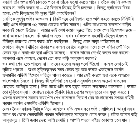
বাঙালি তাঁর ওপর গুলি চালাতে পারে বা তাঁকে হত্যা করতে পারে। তাঁকে বাঙালি কখনও
মারবে না, ক্ষতি করবে না – এই বিশ্বাস নিয়েই তিনি চলতেন। কিন্তু দুর্ভাগ্যের বিষয়
হলো, সেই বিশ্বাসের কি মূল্য তিনি পেয়েছিলেন?
চারদিকে মুহুর্মুহু গুলির আওয়াজ। বিকট শব্দে মেশিনগান হতে গুলি করতে করতে মিলিটারি
গাড়ি এসে দাঁড়ালো ৩২ নম্বর রোডের বাড়ির সামনে। গুলির আওয়াজে ততক্ষণে বাড়ির
সকলেই জেগে উঠেছে। আমার ভাই শেখ কামাল দ্রুত নিচে নেমে গেল রিসেপশন রুমে –
কারা আক্রমণ করলো, কী ঘটনা জানতে। বাবার ব্যক্তিগত সহকারী মহিতুল ইসলাম
বিভিন্ন জায়গায় ফোন করার চেষ্টা করছিলেন। কিন্তু কোন সাড়া পাচ্ছিলেন না।
সেখানে কিছুক্ষণ দাঁড়িয়ে থাকার পর কামাল বেরিয়ে বারান্দায় এসে দেখে বাড়ির গেট দিয়ে
মেজর নূর ও ক্যাপ্টেন হুদা এগিয়ে আসছে। কামাল তাদের দেখেই বলতে শুরু করলো:
আপনারা এসে গেছেন, দেখেন তো কারা বাড়ি আক্রমণ করলো?
ওর কথা শেষ হতে পারলো না। তাদের হাতের অস্ত্র গর্জে উঠলো। কামাল সেখানেই
লুটিয়ে পড়লো। অথচ মুক্তিযুদ্ধের সময় মেজর নূর আর কামাল একইসঙ্গে কর্নেল
ওসমানীর এডিসি হিসেবে দায়িত্ব পালন করেছে। আর সেই কারণে ওরা একে অপরকে
ভালোভাবে চিনতো। কিন্তু কী দুর্ভাগ্য! সে চেনা মানুষগুলি কেমন অচেনা ঘাতকের
চেহারায় আবির্ভূত হলো। নিজ হাতে গুলি করে হত্যা করলো সহযোদ্ধা কামালকে। কামাল
তো মুক্তিযোদ্ধা। দেরাদুন থেকে ট্রেনিং নিয়ে দেশের অভ্যন্তরে যায় যুদ্ধ করতে।
এরপর বাংলাদেশ সরকার ক্যাপ্টেন শেখ কামালকে নিয়োগ দেয় বাংলাদেশের সশস্ত্র বাহিনী
প্রধান কর্নেল ওসমানীর এডিসি হিসেবে।
মেজর সৈয়দ ফারুক ট্যাঙ্ক নিয়ে আমাদের বাড়ি লক্ষ্য করে গুলি চালাচ্ছিল। আব্বা সবার
আগে ঘর থেকে সেনাবাহিনী প্রধান সফিউল্লাহ সাহেবকে ফোন করেন। তাঁকে জানান বাড়ি
আক্রান্ত। তিনি জবাব দেন: আমি দেখছি। আপনি পারলে বাইরে কোথাও চলে যান।