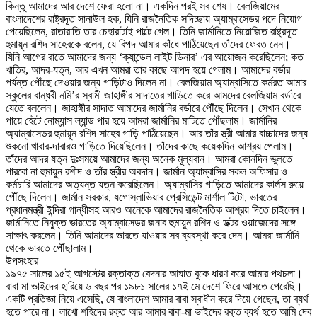
কিন্তু আমাদের আর দেশে ফেরা হলো না। একদিন পরই সব শেষ। বেলজিয়ামের
বাংলাদেশের রাষ্ট্রদূত সানাউল হক, যিনি রাজনৈতিক সদিচ্ছায় অ্যাম্বাসেডর পদে নিয়োগ
পেয়েছিলেন, রাতারাতি তার চেহারাটাই পাল্টে গেল। তিনি জার্মানিতে নিয়োজিত রাষ্ট্রদূত
হুমায়ূন রশিদ সাহেবকে বলেন, যে বিপদ আমার কাঁধে পাঠিয়েছেন তাঁদের ফেরত নেন।
যিনি আগের রাতে আমাদের জন্য ‘ক্যান্ডেল লাইট ডিনার’ এর আয়োজন করেছিলেন; কত
খাতির, আদর-যত্ন, আর এখন আমরা তার কাছে আপদ হয়ে গেলাম। আমাদের বর্ডার
পর্যন্ত পৌঁছে দেওয়ার জন্য গাড়িটাও দিলেন না। বেলজিয়াম অ্যাম্বাসিতে কর্মরত আমার
স্কুলের বান্ধবী নমি’র স্বামী জাহাঙ্গীর সাদাতের গাড়িতে করে আমদের বেলজিয়াম বর্ডারে
যেতে বললেন। জাহাঙ্গীর সাদাত আমাদের জার্মানির বর্ডারে পৌঁছে দিলেন। সেখান থেকে
পায়ে হেঁটে নোম্যান্স ল্যান্ড পার হয়ে আমরা জার্মানির মাটিতে পৌঁছলাম। জার্মানির
অ্যাম্বাসেডর হুমায়ুন রশিদ সাহেব গাড়ি পাঠিয়েছেন। আর তাঁর স্ত্রী আমার বাচ্চাদের জন্য
শুকনো খাবার-দাবারও গাড়িতে দিয়েছিলেন। তাঁদের কাছে কয়েকদিন আশ্রয় পেলাম।
তাঁদের আদর যত্ন দুঃসময়ে আমাদের জন্য অনেক মূল্যবান। আমরা কোনদিন ভুলতে
পারবো না হুমায়ুন রশীদ ও তাঁর স্ত্রীর অবদান। জার্মান অ্যাম্বাসির সকল অফিসার ও
কর্মচারি আমাদের অত্যন্ত যত্ন করেছিলেন। অ্যাম্বাসির গাড়িতে আমাদের কার্লস রুয়ে
পৌঁছে দিলেন। জার্মান সরকার, যগোস্লাভিয়ার প্রেসিডেন্ট মার্শাল টিটো, ভারতের
প্রধানমন্ত্রী ইন্দিরা গান্ধীসহ আরও অনেকে আমাদের রাজনৈতিক আশ্রয় দিতে চাইলেন।
জার্মানিতে নিযুক্ত ভারতের অ্যাম্বাসেডর জনাব হুমায়ুন রশিদ ও ডক্টর ওয়াজেদের সঙ্গে
সাক্ষাৎ করলেন। তিনি আমাদের ভারতে যাওয়ার সব ব্যবস্থা করে দেন। আমরা জার্মানি
থেকে ভারতে পৌঁছালাম।
উপসংহার
১৯৭৫ সালের ১৫ই আগস্টের রক্তাক্ত বেদনার আঘাত বুকে ধারণ করে আমার পথচলা।
বাবা মা ভাইদের হারিয়ে ৬ বছর পর ১৯৮১ সালের ১৭ই মে দেশে ফিরে আসতে পেরেছি।
একটি প্রতিজ্ঞা নিয়ে এসেছি, যে বাংলাদেশ আমার বাবা স্বাধীন করে দিয়ে গেছেন, তা ব্যর্থ
হতে পারে না। লাখো শহিদের রক্ত আর আমার বাবা-মা ভাইদের রক্ত ব্যর্থ হতে আমি দেব