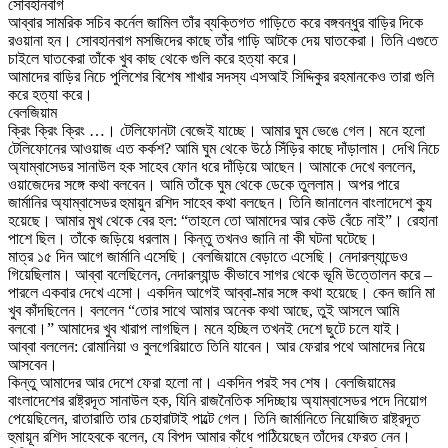
সোবহানবাগ
আব্বার সামরিক সচিব কর্নেল জামিল তাঁর ব্যক্তিগত গাড়িতে করে বঙ্গবন্ধুর বাড়ির দিকে
রওয়ানা হন। সোবহানবাগ মসজিদের কাছে তাঁর গাড়ি আটকে দেয় ঘাতকেরা। তিনি এগুতে
চাইলে ঘাতকেরা তাঁকে খুব কাছ থেকে গুলি করে হত্যা করে।
আমাদের বাড়ির নিচে পুলিশের বিশেষ শাখার সদস্য এসআই সিদ্দিকুর রহমানকেও তারা গুলি
করে হত্যা করে।
বেলজিয়াম
ক্রিং ক্রিং ক্রিং …। টেলিফোনটা বেজেই যাচ্ছে। আমার ঘুম ভেঙে গেল। মনে হলো
টেলিফোনের আওয়াজ এত কর্কশ? আমি ঘুম থেকে উঠে সিঁড়ির কাছে দাঁড়ালাম। দেখি নিচে
অ্যাম্বাসেডর সানাউল হক সাহেব ফোন ধরে দাঁড়িয়ে আছেন। আমাকে দেখে বললেন,
ওয়াজেদের সঙ্গে কথা বলবেন। আমি তাঁকে ঘুম থেকে ডেকে তুললাম। অপর পারে
জার্মানির অ্যাম্বাসেডর হুমায়ুন রশিদ সাহেব কথা বলছেন। তিনি জানালেন বাংলাদেশে ক্যু
হয়েছে। আমার মুখ থেকে বের হল: “তাহলে তো আমাদের আর কেউ বেঁচে নাই”। রেহানা
পাশে ছিল। তাঁকে জড়িয়ে ধরলাম। কিন্তু তখনও জানি না কী ঘটনা ঘটেছে।
মাত্র ১৫ দিন আগে জার্মানি এসেছি। বেলজিয়ামে বেড়াতে এসেছি। নেদারল্যান্ডেও
গিয়েছিলাম। আব্বা বলেছিলেন, নেদারল্যান্ড কীভাবে সাগর থেকে ভূমি উত্তোলন করে –
পারলে একবার দেখে এসো। একদিন আগেই আব্বা-মার সঙ্গে কথা হয়েছে। কেন জানি মা
খুব কাঁদছিলেন। বললেন “তোর সাথে আমার অনেক কথা আছে, তুই আসলে আমি
বলবো।” আমাদের খুব খারাপ লাগছিল। মনে হচ্ছিল তখনই দেশে ছুটে চলে যাই।
আব্বা বললেন: রোমানিয়া ও বুলগেরিয়াতে তিনি যাবেন। আর ফেরার পথে আমাদের নিয়ে
আসবেন।
কিন্তু আমাদের আর দেশে ফেরা হলো না। একদিন পরই সব শেষ। বেলজিয়ামের
বাংলাদেশের রাষ্ট্রদূত সানাউল হক, যিনি রাজনৈতিক সদিচ্ছায় অ্যাম্বাসেডর পদে নিয়োগ
পেয়েছিলেন, রাতারাতি তার চেহারাটাই পাল্টে গেল। তিনি জার্মানিতে নিয়োজিত রাষ্ট্রদূত
হুমায়ূন রশিদ সাহেবকে বলেন, যে বিপদ আমার কাঁধে পাঠিয়েছেন তাঁদের ফেরত নেন।