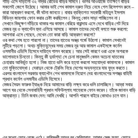
গাড়ি এসে দাঁড়ালো ৩২ নম্বর রোডের বাড়ির সামনে। গুলির আওয়াজে ততক্ষণে বাড়ির
সকলেই জেগে উঠেছে। আমার ভাই শেখ কামাল দ্রুত নিচে নেমে গেল রিসেপশন রুমে –
কারা আক্রমণ করলো, কী ঘটনা জানতে। বাবার ব্যক্তিগত সহকারী মহিতুল ইসলাম
বিভিন্ন জায়গায় ফোন করার চেষ্টা করছিলেন। কিন্তু কোন সাড়া পাচ্ছিলেন না।
সেখানে কিছুক্ষণ দাঁড়িয়ে থাকার পর কামাল বেরিয়ে বারান্দায় এসে দেখে বাড়ির গেট দিয়ে
মেজর নূর ও ক্যাপ্টেন হুদা এগিয়ে আসছে। কামাল তাদের দেখেই বলতে শুরু করলো:
আপনারা এসে গেছেন, দেখেন তো কারা বাড়ি আক্রমণ করলো?
ওর কথা শেষ হতে পারলো না। তাদের হাতের অস্ত্র গর্জে উঠলো। কামাল সেখানেই
লুটিয়ে পড়লো। অথচ মুক্তিযুদ্ধের সময় মেজর নূর আর কামাল একইসঙ্গে কর্নেল
ওসমানীর এডিসি হিসেবে দায়িত্ব পালন করেছে। আর সেই কারণে ওরা একে অপরকে
ভালোভাবে চিনতো। কিন্তু কী দুর্ভাগ্য! সে চেনা মানুষগুলি কেমন অচেনা ঘাতকের
চেহারায় আবির্ভূত হলো। নিজ হাতে গুলি করে হত্যা করলো সহযোদ্ধা কামালকে। কামাল
তো মুক্তিযোদ্ধা। দেরাদুন থেকে ট্রেনিং নিয়ে দেশের অভ্যন্তরে যায় যুদ্ধ করতে।
এরপর বাংলাদেশ সরকার ক্যাপ্টেন শেখ কামালকে নিয়োগ দেয় বাংলাদেশের সশস্ত্র বাহিনী
প্রধান কর্নেল ওসমানীর এডিসি হিসেবে।
মেজর সৈয়দ ফারুক ট্যাঙ্ক নিয়ে আমাদের বাড়ি লক্ষ্য করে গুলি চালাচ্ছিল। আব্বা সবার
আগে ঘর থেকে সেনাবাহিনী প্রধান সফিউল্লাহ সাহেবকে ফোন করেন। তাঁকে জানান বাড়ি
আক্রান্ত। তিনি জবাব দেন: আমি দেখছি। আপনি পারলে বাইরে কোথাও চলে যান।
এর মধ্যে ফোন বেজে ওঠে। কৃষিমন্ত্রী আব্দুর রব সেরিয়াবাত, আমার সেজ ফুফা, ফোনে