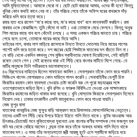
শেখ আবু নাসের পঙ্গু ছিলেন। তিনি বার বার মিনতি করছিলেন: আমার স্ত্রী অন্তঃসত্ত্বা;
আমি মুক্তিযোদ্ধা। আমাকে মেরো না। ছোট ছোট বাচ্চারা আমার, ওদের কী হবে? কিন্তু
খুনিরা কোন কথাই কানে নেয় না। তাঁর পরিচয় পেয়ে তাঁকে অফিস ঘরের বাথরুমে দাঁড়
করিয়ে গুলি করে হত্যা করে।
রমার হাত ধরে রাসেল “মা’র কাছে যাব, মা’র কাছে যাব” বলে কান্নাকাটি করছিল। রমা
বারবার ওকে বোঝাচ্ছিল: তুমি কেঁদো না ভাই। ওরা তোমাকে মেরে ফেলবে। কিন্তু অবুঝ
শিশু মায়ের কাছে যাব বলে কেঁদেই চলছে। এ সময় একজন পরিচয় জানতে চায়। পরিচয়
পেয়ে বলে: চলো, তোমাকে মায়ের কাছে দিয়ে আসি।
ভাইয়ের লাশ, বাবার লাশ মাড়িয়ে রাসেলকে টানতে টানতে দোতলায় নিয়ে মায়ের লাশের
পাশেই গুলি করে হত্যা করে। দশ বছরের ছোট্ট শিশুটাকে ঘাতকের দল বাঁচতে দিল না।
যে বাড়ি থেকে একদিন বঙ্গবন্ধু শেখ মুজিব স্বাধীনতার ঘোষণা দিয়েছিলেন, সেই বাড়িটি
রক্তে ভেসে গেল। সেই রক্তের ধারা ওই সিঁড়ি বেয়ে বাংলার মাটিতে মিশে গেছে- যে
মাটির মানুষকে তিনি গভীরভাবে ভালোবাসতেন।
৪৬ ব্রিগেডের দায়িত্বে ছিলেন সাফায়েত জামিল। সেনাপ্রধান তাঁকে ফোন করে পায়নি।
সিজিএস খালেদ মোশাররফও কোন দায়িত্ব পালন করেনি। সেনাবাহিনীর ডেপুটি চিফ
জিয়াউর রহমান কোন ব্যবস্থা নেওয়ার চেষ্টা করেনি বরং সে পুরো ষড়যন্ত্রের সঙ্গে
ওতপ্রোতভাবে জড়িত ছিল। খুনি রশিদ ও ফারুক বিবিসি-তে দেওয়া এক সাক্ষাৎকারে
জিয়াউর রহমানের জড়িত থাকার কথা বলেছে। খুনি মোস্তাক জিয়াকে সেনাপ্রধান হিসেবে
নিয়োগ দেয়। ঢাকার তৎকালীন এসপি মাহবুবকেও ফোন করে পাওয়া যায়নি।
মেজ ফুপুর বাসা
ঘাতকেরা ধানমন্ডির মেজ ফুফুর বাড়ি আক্রমণ করে রিসালদার মোসলেউদ্দিনের নেতৃত্বে।
তাদের একটি দল সিঁড়ি বেয়ে উপরে উঠতে উঠতে গালি দিতে থাকে। বুটের আওয়াজ আর
চিৎকার-চেঁচামেচি শুনে মুক্তিযোদ্ধা যুবনেতা এবং বাংলার বাণীর সম্পাদক শেখ ফজলুল হক
মনি ঘর থেকে বেরিয়ে আসেন। বন্দুক তাক করে তাঁকে অকথ্য ভাষায় গালি দিতে থাকে
ঘাতকের দল। এ সময় তাঁর অন্তঃসত্তা স্ত্রী আরজু ছুটে এসে স্বামীকে জড়িয়ে ধরে