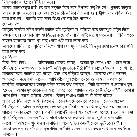
বিশ্বাসঘাতক হিসেবে চিহ্নিত করে।
আমার অন্তঃসত্ত্বা চাচী ছয় জন সন্তান নিয়ে চরম বিপদের সম্মুখীন হন। খুলনায় ভাড়ার
বাসায় বসবাস করতেন। সে বাসা থেকে তাঁকে বিতাড়িত করা হয়। টুঙ্গিপাড়ার বাড়িও সিল
করে রাখা হয়। ঘরবাড়ি হারা সদ্য বিধবা কোথায় ঠাঁই পাবেন?
সোবহানবাগ
আব্বার সামরিক সচিব কর্নেল জামিল তাঁর ব্যক্তিগত গাড়িতে করে বঙ্গবন্ধুর বাড়ির দিকে
রওয়ানা হন। সোবহানবাগ মসজিদের কাছে তাঁর গাড়ি আটকে দেয় ঘাতকেরা। তিনি এগুতে
চাইলে ঘাতকেরা তাঁকে খুব কাছ থেকে গুলি করে হত্যা করে।
আমাদের বাড়ির নিচে পুলিশের বিশেষ শাখার সদস্য এসআই সিদ্দিকুর রহমানকেও তারা গুলি
করে হত্যা করে।
বেলজিয়াম
ক্রিং ক্রিং ক্রিং …। টেলিফোনটা বেজেই যাচ্ছে। আমার ঘুম ভেঙে গেল। মনে হলো
টেলিফোনের আওয়াজ এত কর্কশ? আমি ঘুম থেকে উঠে সিঁড়ির কাছে দাঁড়ালাম। দেখি নিচে
অ্যাম্বাসেডর সানাউল হক সাহেব ফোন ধরে দাঁড়িয়ে আছেন। আমাকে দেখে বললেন,
ওয়াজেদের সঙ্গে কথা বলবেন। আমি তাঁকে ঘুম থেকে ডেকে তুললাম। অপর পারে
জার্মানির অ্যাম্বাসেডর হুমায়ুন রশিদ সাহেব কথা বলছেন। তিনি জানালেন বাংলাদেশে ক্যু
হয়েছে। আমার মুখ থেকে বের হল: “তাহলে তো আমাদের আর কেউ বেঁচে নাই”। রেহানা
পাশে ছিল। তাঁকে জড়িয়ে ধরলাম। কিন্তু তখনও জানি না কী ঘটনা ঘটেছে।
মাত্র ১৫ দিন আগে জার্মানি এসেছি। বেলজিয়ামে বেড়াতে এসেছি। নেদারল্যান্ডেও
গিয়েছিলাম। আব্বা বলেছিলেন, নেদারল্যান্ড কীভাবে সাগর থেকে ভূমি উত্তোলন করে –
পারলে একবার দেখে এসো। একদিন আগেই আব্বা-মার সঙ্গে কথা হয়েছে। কেন জানি মা
খুব কাঁদছিলেন। বললেন “তোর সাথে আমার অনেক কথা আছে, তুই আসলে আমি
বলবো।” আমাদের খুব খারাপ লাগছিল। মনে হচ্ছিল তখনই দেশে ছুটে চলে যাই।
আব্বা বললেন: রোমানিয়া ও বুলগেরিয়াতে তিনি যাবেন। আর ফেরার পথে আমাদের নিয়ে
আসবেন।