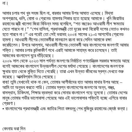
না।
আমার চলার পথ খুব সহজ ছিল না, বারবার আমার উপর আঘাত এসেছে। মিথ্যা
অপপ্রচার, গুলি, বোমা ও গ্রেনেড হামলার শিকার হতে হয়েছে আমাকে। খুনি জিয়াউর
রহমানের স্ত্রী খালেদা জিয়া বিভিন্ন সময় বলেছিল, “শত বছরেও আওয়ামী লীগ ক্ষমতায়
যেতে পারবে না।” “শেখ হাসিনা, প্রধানমন্ত্রী তো দূরের কথা বিরোধী দলের নেতাও কখনও
হতে পারবে না।” এর পরেই তো সেই ভয়াবহ ২০০৪ সালের ২১-এ আগস্টের গ্রেনেড
হামলা। আওয়ামী লীগের নেতাকর্মীরা মানবঢাল রচনা করে সেদিন আমাকে রক্ষা
করেছিলেন। উপরে আল্লাহ, আওয়ামী লীগের নেতাকর্মী আর বাংলাদেশের জনগণই আমার
শক্তি। আমার চলার কন্টকাকীর্ণ পথে এরাই আমাকে সাহায্য করে চলেছেন। তাই
আজকের বাংলাদেশ ঘুরে দাঁড়িয়েছে।
২০০৯ সাল থেকে ২০২৩ সাল পর্যন্ত জনগণের নির্বাচিত গণতান্ত্রিক সরকার ক্ষমতায় আছে
বলেই আজকের বাংলাদেশ উন্নয়নশীল দেশের মর্যাদা পেয়েছে। বাংলাদেশের জনগণকে
ক্ষুধার হাত থেকে মুক্তি দিতে পেরেছি। তারা এখন উন্নত জীবনের স্বপ্ন দেখতে শুরু
করেছে। আত্মবিশ্বাস ফিরে পেয়েছে।
বাবা! তুমি যেখানেই থাক না কেন, তোমার আশীর্বাদের হাত আমার মাথার উপর আছে –
আমি তা অনুভব করতে পারি। তোমার স্বপ্ন বাংলাদেশের জনগণের অন্ন, বস্ত্র,
বাসস্থান, চিকিৎসা, শিক্ষার ব্যবস্থা করে সোনার বাংলাদেশ গড়ে তুলবো। তোমার দেশের
মানুষ তোমার গভীর ভালোবাসা পেয়েছে আর এই ভালোবাসার শক্তিই হচ্ছে এগিয়ে যাবার
প্রেরণা।
• বাংলাদেশের প্রধানমন্ত্রী এবং জাতির পিতা বঙ্গবন্ধু শেখ মুজিবুর রহমানের জ্যেষ্ঠ কন্যা।
বেদনায় ভরা দিন