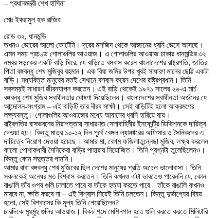
– প্রধানমন্ত্রী শেখ হাসিনা
মোঃ ইকরামুল হক রাজিব
রোড ৩২, ধানমন্ডি
তখনও ভোরের আলো ফোটেনি। দূরের মসজিদ থেকে আজানের ধ্বনি ভেসে আসছে।
এমন সময় প্রচণ্ড গোলাগুলির আওয়াজ। এ গোলাগুলির আওয়াজ ঢাকার ধানমন্ডির ৩২
নম্বর সড়কের একটি বাড়ি ঘিরে, যে বাড়িতে বসবাস করেন বাংলাদেশের রাষ্ট্রপতি, জাতির
পিতা বঙ্গবন্ধু শেখ মুজিবুর রহমান। এক বিঘা জমির উপর খুবই সাধারণ মানের ছোট্ট একটা
বাড়ি। মধ্যবিত্ত মানুষের মতই সেখানে বসবাস করেন দেশের রাষ্ট্রপ্রধান। তিনি
সবসময়ই সাধারণ জীবনযাপন করতেন। এই বাড়ি থেকেই ১৯৭১ সালের ২৬-এ মার্চ
বঙ্গবন্ধু শেখ মুজিব স্বাধীনতার ঘোষণা দিয়েছিলেন। বাংলাদেশের স্বাধীনতা অর্জনের যে
আন্দোলন-সংগ্রাম – এই বাড়িটি তার নীরব সাক্ষী। সেই বাড়িটিই হলো আক্রমণের
লক্ষ্যবস্তু। গোলাগুলির আওয়াজের মধ্যে আযানের ধ্বনি হারিয়ে যায়।
রাষ্ট্রপতির বাসভবনের নিরাপত্তায় সাধারণত সেনাবাহিনীর ইনফেন্ট্রি ডিভিশনকে দায়িত্ব
দেওয়া হয়। কিন্তু মাত্র ১০-১২ দিন পূর্বে বেঙ্গল ল্যাঞ্চারের অফিসার ও সৈনিকদের এ
দায়িত্বে নিয়োগ দেওয়া হয়েছে। আমার মা, বেগম ফজিলাতুন্নেছা মুজিব, লক্ষ্য করলেন
কালো পোশাকধারী সৈনিকেরা বাড়ির পাহারায় নিয়োজিত। তিনি প্রশ্নটা তুলেছিলেনও।
কিন্তু কোন সদুত্তর পাননি।
আমার বাবা বঙ্গবন্ধু শেখ মুজিবের ছিল দেশের মানুষের প্রতি অঢেল ভালোবাসা। তিনি
সকলকেই অন্ধের মত বিশ্বাস করতেন। তিনি কখনও এটা ভাবতেও পারেননি যে, কোন
বাঙালি তাঁর ওপর গুলি চালাতে পারে বা তাঁকে হত্যা করতে পারে। তাঁকে বাঙালি কখনও
মারবে না, ক্ষতি করবে না – এই বিশ্বাস নিয়েই তিনি চলতেন। কিন্তু দুর্ভাগ্যের বিষয়
হলো, সেই বিশ্বাসের কি মূল্য তিনি পেয়েছিলেন?
চারদিকে মুহুর্মুহু গুলির আওয়াজ। বিকট শব্দে মেশিনগান হতে গুলি করতে করতে মিলিটারি