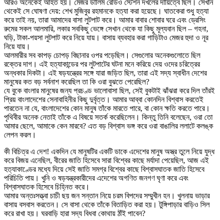
আরও অনেকেই আহত হয়। মেজর ডালিম রেডিও স্টেশন দখলের দায়িত্বে ছিল। সেখান
থেকেই সে ঘোষণা দেয়: শেখ মুজিবুর রহমানকে হত্যা করা হয়েছে। ঘাতকেরা শুধু হত্যা
করে তাই নয়, তারা আমাদের বাসা লুটপাট করে। আমার বাবার শোবার ঘরে এবং ড্রেসিং
রুমের সকল আলমারি, লকার সবকিছু ভেঙ্গে সেখান থেকে যা কিছু মূল্যবান ছিল – গহনা,
ঘড়ি, টাকা-পয়সা লুটপাট করে নিয়ে যায়। বাসায় ব্যবহার করা গাড়িটাও মেজর হুদা ও নূর
নিয়ে যায়।
আলমারীর সব কাপড় চোপড় বিছানার ওপর পড়েছিল। সেগুলোর অনেকগুলোতে ছিল
রক্তের দাগ। এই হত্যাকান্ডের পর লুটপাটের ঘটনা মনে করিয়ে দেয় ওদের চরিত্রের
অন্ধকার দিকটা। এই ষড়যন্ত্রের সঙ্গে যারা জড়িত ছিল, তারা এই সদ্য স্বাধীন দেশের
মানুষের কত বড় সর্বনাশ করেছিল তা কি ওরা বুঝতে পেরেছিল?
যে বুকে বাংলার মানুষের জন্য প্রচণ্ড ভালোবাসা ছিল, সেই বুকটাই ঝাঁঝরা করে দিল তাঁরই
প্রিয় বাংলাদেশের সেনাবাহিনীর কিছু দুর্বৃত্ত। আমার আব্বা কোনদিন বিশ্বাস করতেই
পারতেন না যে, বাংলাদেশের কোন মানুষ তাঁকে মারতে পারে, বা কোন ক্ষতি করতে পারে।
পৃথিবীর অনেক নেতাই তাঁকে এ বিষয়ে সতর্ক করেছিলেন। কিন্তু তিনি বলেছেন, ওরা তো
আমার ছেলে, আমাকে কেন মারবে? এত বড় বিশ্বাস ভঙ্গ করে ওরা বাঙালির ললাটে কলঙ্ক
লেপন করল।
কী বিচিত্র এ দেশ! একদিন যে মানুষটির একটি ডাকে এদেশের মানুষ অস্ত্র তুলে নিয়ে যুদ্ধ
করে বিজয় এনেছিল, বীরের জাতি হিসেবে সারা বিশ্বের কাছে মর্যাদা পেয়েছিল, আজ এই
হত্যাকাণ্ডের মধ্যে দিয়ে সেই জাতি সমগ্র বিশ্বের কাছে বিশ্বাসঘাতক জাতি হিসেবে
পরিচিতি পায়। খুনি ও ষড়যন্ত্রকারীদের এদেশের অগণিত জনগণ ঘৃণা করে এবং
বিশ্বাসঘাতক হিসেবে চিহ্নিত করে।
আমার অন্তঃসত্ত্বা চাচী ছয় জন সন্তান নিয়ে চরম বিপদের সম্মুখীন হন। খুলনায় ভাড়ার
বাসায় বসবাস করতেন। সে বাসা থেকে তাঁকে বিতাড়িত করা হয়। টুঙ্গিপাড়ার বাড়িও সিল
করে রাখা হয়। ঘরবাড়ি হারা সদ্য বিধবা কোথায় ঠাঁই পাবেন?