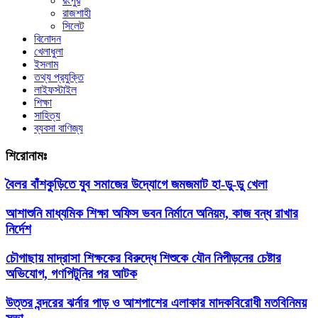
রংপুর
রাজশাহী
সিলেট
বিনোদন
খেলাধুলা
ইসলাম
তথ্য প্রযুক্তি
লাইফস্টাইল
শিক্ষা
সাহিত্য
ব্যবসা বাণিজ্য
শিরোনামঃ
বৈলর বাঁশকুড়িতে যুব সমাজের উদ্যোগে জমজমাট হা-ডু-ডু খেলা
আশাশুনি মাধ্যমিক শিক্ষা অফিস ভবন নির্মানে অনিয়ম, কাজ বন্ধ রাখার
নির্দেশ
চৌগাছায় মাদ্রাসা শিক্ষকের বিরুদ্ধে শিশুকে যৌন নিপীড়নের চেষ্টার
অভিযোগ, গণপিটুনির পর আটক
উত্তর বন্দরের ঝর্নার পাড় ও আশপাশের এলাকার মাদকবিরোধী মতবিনিময়