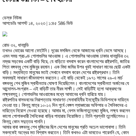
ডেস্ক নিউজ
আপডেটঃ আগস্ট ১৪, ২০২৩ | ১:৪৫
586 ভিউ
রোড ৩২, ধানমন্ডি
তখনও ভোরের আলো ফোটেনি। দূরের মসজিদ থেকে আজানের ধ্বনি ভেসে আসছে।
এমন সময় প্রচণ্ড গোলাগুলির আওয়াজ। এ গোলাগুলির আওয়াজ ঢাকার ধানমন্ডির ৩২
নম্বর সড়কের একটি বাড়ি ঘিরে, যে বাড়িতে বসবাস করেন বাংলাদেশের রাষ্ট্রপতি, জাতির
পিতা বঙ্গবন্ধু শেখ মুজিবুর রহমান। এক বিঘা জমির উপর খুবই সাধারণ মানের ছোট্ট একটা
বাড়ি। মধ্যবিত্ত মানুষের মতই সেখানে বসবাস করেন দেশের রাষ্ট্রপ্রধান। তিনি
সবসময়ই সাধারণ জীবনযাপন করতেন। এই বাড়ি থেকেই ১৯৭১ সালের ২৬-এ মার্চ
বঙ্গবন্ধু শেখ মুজিব স্বাধীনতার ঘোষণা দিয়েছিলেন। বাংলাদেশের স্বাধীনতা অর্জনের যে
আন্দোলন-সংগ্রাম – এই বাড়িটি তার নীরব সাক্ষী। সেই বাড়িটিই হলো আক্রমণের
লক্ষ্যবস্তু। গোলাগুলির আওয়াজের মধ্যে আযানের ধ্বনি হারিয়ে যায়।
রাষ্ট্রপতির বাসভবনের নিরাপত্তায় সাধারণত সেনাবাহিনীর ইনফেন্ট্রি ডিভিশনকে দায়িত্ব
দেওয়া হয়। কিন্তু মাত্র ১০-১২ দিন পূর্বে বেঙ্গল ল্যাঞ্চারের অফিসার ও সৈনিকদের এ
দায়িত্বে নিয়োগ দেওয়া হয়েছে। আমার মা, বেগম ফজিলাতুন্নেছা মুজিব, লক্ষ্য করলেন
কালো পোশাকধারী সৈনিকেরা বাড়ির পাহারায় নিয়োজিত। তিনি প্রশ্নটা তুলেছিলেনও।
কিন্তু কোন সদুত্তর পাননি।
আমার বাবা বঙ্গবন্ধু শেখ মুজিবের ছিল দেশের মানুষের প্রতি অঢেল ভালোবাসা। তিনি
সকলকেই অন্ধের মত বিশ্বাস করতেন। তিনি কখনও এটা ভাবতেও পারেননি যে, কোন