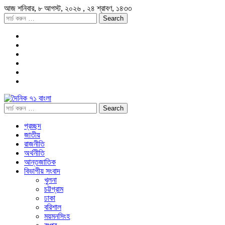
আজ
শনিবার,
৮ আগস্ট, ২০২৬
, ২৪ শ্রাবণ, ১৪৩৩
প্রচ্ছদ
জাতীয়
রাজনীতি
অর্থনীতি
আন্তজাতিক
বিভাগীয় সংবাদ
খুলনা
চট্টগ্রাম
ঢাকা
বরিশাল
ময়মনসিংহ