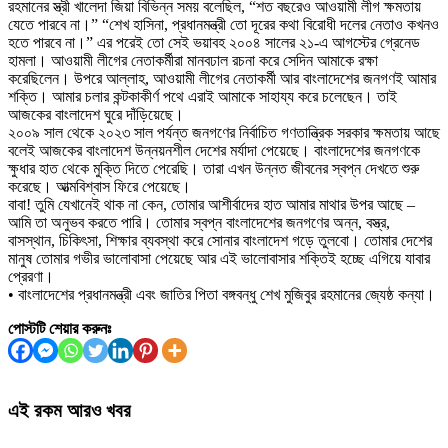
রহমানের স্ত্রী খালেদা জিয়া বিভিন্ন সময় বলেছিল, “শত বছরেও আওয়ামী লীগ ক্ষমতায়
যেতে পারবে না।” “শেখ হাসিনা, প্রধানমন্ত্রী তো দূরের কথা বিরোধী দলের নেতাও কখনও
হতে পারবে না।” এর পরেই তো সেই ভয়াবহ ২০০৪ সালের ২১-এ আগস্টের গ্রেনেড
হামলা। আওয়ামী লীগের নেতাকর্মীরা মানবঢাল রচনা করে সেদিন আমাকে রক্ষা
করেছিলেন। উপরে আল্লাহ, আওয়ামী লীগের নেতাকর্মী আর বাংলাদেশের জনগণই আমার
শক্তি। আমার চলার কন্টকাকীর্ণ পথে এরাই আমাকে সাহায্য করে চলেছেন। তাই
আজকের বাংলাদেশ ঘুরে দাঁড়িয়েছে।
২০০৯ সাল থেকে ২০২৩ সাল পর্যন্ত জনগণের নির্বাচিত গণতান্ত্রিক সরকার ক্ষমতায় আছে
বলেই আজকের বাংলাদেশ উন্নয়নশীল দেশের মর্যাদা পেয়েছে। বাংলাদেশের জনগণকে
ক্ষুধার হাত থেকে মুক্তি দিতে পেরেছি। তারা এখন উন্নত জীবনের স্বপ্ন দেখতে শুরু
করেছে। আত্মবিশ্বাস ফিরে পেয়েছে।
বাবা! তুমি যেখানেই থাক না কেন, তোমার আশীর্বাদের হাত আমার মাথার উপর আছে –
আমি তা অনুভব করতে পারি। তোমার স্বপ্ন বাংলাদেশের জনগণের অন্ন, বস্ত্র,
বাসস্থান, চিকিৎসা, শিক্ষার ব্যবস্থা করে সোনার বাংলাদেশ গড়ে তুলবো। তোমার দেশের
মানুষ তোমার গভীর ভালোবাসা পেয়েছে আর এই ভালোবাসার শক্তিই হচ্ছে এগিয়ে যাবার
প্রেরণা।
• বাংলাদেশের প্রধানমন্ত্রী এবং জাতির পিতা বঙ্গবন্ধু শেখ মুজিবুর রহমানের জ্যেষ্ঠ কন্যা।
পোস্টটি শেয়ার করুনঃ
এই রকম আরও খবর