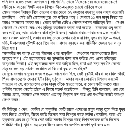
গুলিবিদ্ধ রক্তে ভেজা আপনজন। লাশের নিচ থেকে নিজেকে বের করে ঘরের কোণে
দাঁড়িয়ে ৮ বছরের শিশুটি অবাক বিস্ময়ে ভীত-সন্ত্রস্ত চোখে তাকিয়ে থাকে।
মেজর ফারুক ট্যাঙ্ক নিয়ে লেকের ওপার থেকে ৩২ নম্বরের বঙ্গবন্ধু ভবন লক্ষ্য করে গুলি
চালাচ্ছিল। সেই গুলি মোহাম্মদপুরে এক বাড়িতে পড়ে। সেখানে ১১ জন মানুষ নিহত হয়
আরও অনেকেই আহত হয়। মেজর ডালিম রেডিও স্টেশন দখলের দায়িত্বে ছিল। সেখান
থেকেই সে ঘোষণা দেয়: শেখ মুজিবুর রহমানকে হত্যা করা হয়েছে। ঘাতকেরা শুধু হত্যা
করে তাই নয়, তারা আমাদের বাসা লুটপাট করে। আমার বাবার শোবার ঘরে এবং ড্রেসিং
রুমের সকল আলমারি, লকার সবকিছু ভেঙ্গে সেখান থেকে যা কিছু মূল্যবান ছিল – গহনা,
ঘড়ি, টাকা-পয়সা লুটপাট করে নিয়ে যায়। বাসায় ব্যবহার করা গাড়িটাও মেজর হুদা ও নূর
নিয়ে যায়।
আলমারীর সব কাপড় চোপড় বিছানার ওপর পড়েছিল। সেগুলোর অনেকগুলোতে ছিল
রক্তের দাগ। এই হত্যাকান্ডের পর লুটপাটের ঘটনা মনে করিয়ে দেয় ওদের চরিত্রের
অন্ধকার দিকটা। এই ষড়যন্ত্রের সঙ্গে যারা জড়িত ছিল, তারা এই সদ্য স্বাধীন দেশের
মানুষের কত বড় সর্বনাশ করেছিল তা কি ওরা বুঝতে পেরেছিল?
যে বুকে বাংলার মানুষের জন্য প্রচণ্ড ভালোবাসা ছিল, সেই বুকটাই ঝাঁঝরা করে দিল তাঁরই
প্রিয় বাংলাদেশের সেনাবাহিনীর কিছু দুর্বৃত্ত। আমার আব্বা কোনদিন বিশ্বাস করতেই
পারতেন না যে, বাংলাদেশের কোন মানুষ তাঁকে মারতে পারে, বা কোন ক্ষতি করতে পারে।
পৃথিবীর অনেক নেতাই তাঁকে এ বিষয়ে সতর্ক করেছিলেন। কিন্তু তিনি বলেছেন, ওরা তো
আমার ছেলে, আমাকে কেন মারবে? এত বড় বিশ্বাস ভঙ্গ করে ওরা বাঙালির ললাটে কলঙ্ক
লেপন করল।
কী বিচিত্র এ দেশ! একদিন যে মানুষটির একটি ডাকে এদেশের মানুষ অস্ত্র তুলে নিয়ে যুদ্ধ
করে বিজয় এনেছিল, বীরের জাতি হিসেবে সারা বিশ্বের কাছে মর্যাদা পেয়েছিল, আজ এই
হত্যাকাণ্ডের মধ্যে দিয়ে সেই জাতি সমগ্র বিশ্বের কাছে বিশ্বাসঘাতক জাতি হিসেবে
পরিচিতি পায়। খুনি ও ষড়যন্ত্রকারীদের এদেশের অগণিত জনগণ ঘৃণা করে এবং