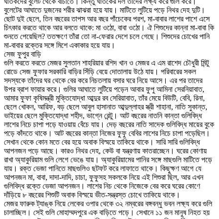
ঘাতকদের বুলেট থেকে বাঁচাতে। কিন্তু ঘাতকের দল তাঁদের লক্ষ্য করে গুলি করে।
বুলেটের আঘাতে দুজনের শরীর ঝাঝরা হয়ে যায়। মাটিতে লুটিয়ে পড়ে নিথর দেহ দুটি।
ছোট দুই ছেলে, তিন বছরের তাপস আর বছর পাঁচেকের পরশ, মা-বাবার লাশের পাশে এসে
চিৎকার করতে থাকে আর বলতে থাকে: মা ওঠো, বাবা ওঠো। ঐ শিশুদের কান্না মা-বাবা কি
শুনতে পেয়েছিল? ততক্ষণে তাঁরা তো না-ফেরার দেশে চলে গেছে। শিশুদের চোখের পানি
মা-বাবার রক্তের সঙ্গে মিশে একাকার হয়ে যায়।
সেজ ফুপুর বাড়ি
গুলি করতে করতে মেজর সুলতান শাহরিয়ার রশিদ খান ও মেজর এ এম রাশেদ চৌধুরী মিন্টু
রোডে সেজ ফুফার সরকারি বাড়ির সিঁড়ি বেয়ে দোতালায় উঠে যায়। পরিবারের সকল
সদস্যকে তাঁদের ঘর থেকে বের করে নিচতলায় বসার ঘরে নিয়ে আসে। এর পর তাদের
উপর ব্রাশ ফায়ার করে। গুলির আঘাতে লুটিয়ে পড়েন আবার ফুপু আমিনা সেরনিয়াবাত,
আমার ফুফা কৃষিমন্ত্রী মুক্তিযোদ্ধা আব্দুর রব সেরিয়াবাত, তাঁর মেয়ে বিউটি, বেবি, রিনা,
ছেলে খোকন, আরিফ, বড় ছেলে আবুল হাসানাত আব্দুল্লাহর স্ত্রী শাহানা, নাতি সুকান্ত,
ভাইয়ের ছেলে মুক্তিযোদ্ধা শহীদ, ভাগ্নে রেন্টু। আট বছরের নাতনি কান্তা গুলিবিদ্ধ
লাশের নিচে চাপা পড়ে যাওয়ায় বেঁচে যায়। দেড় বছরের নাতি সাদেক গুলিবিদ্ধ মায়ের বুকে
পড়ে কাঁদতে থাকে। আট বছরের কান্তা নিজের ফুফু বেবির লাশের নিচে চাপা পড়েছিল।
সেখান থেকে কোন মতে বের হয়ে অবাক বিস্ময়ে তাকিয়ে থাকে। সারি সারি গুলিবিদ্ধ
আপনজন পড়ে আছে। কারও নিথর দেহ, কেউ বা যন্ত্রণায় কাতরাচ্ছেন। ঘরের কোণায়
রাখা অ্যাকুরিয়াম গুলি লেগে ভেঙে যায়। অ্যাকুরিয়ামের পানির সঙ্গে মাছগুলি মাটিতে পড়ে
যায়। রক্ত ভেজা পানিতে মাছগুলিও ছটফট করে লাফাতে থাকে। কিছুক্ষণ আগে যে
আপনজন মা, বাবা, দাদা-দাদি, চাচা, ফুফুসহ সকলকে নিয়ে এই শিশুরা ছিল, আর এখন
গুলিবিদ্ধ রক্তে ভেজা আপনজন। লাশের নিচ থেকে নিজেকে বের করে ঘরের কোণে
দাঁড়িয়ে ৮ বছরের শিশুটি অবাক বিস্ময়ে ভীত-সন্ত্রস্ত চোখে তাকিয়ে থাকে।
মেজর ফারুক ট্যাঙ্ক নিয়ে লেকের ওপার থেকে ৩২ নম্বরের বঙ্গবন্ধু ভবন লক্ষ্য করে গুলি
চালাচ্ছিল। সেই গুলি মোহাম্মদপুরে এক বাড়িতে পড়ে। সেখানে ১১ জন মানুষ নিহত হয়