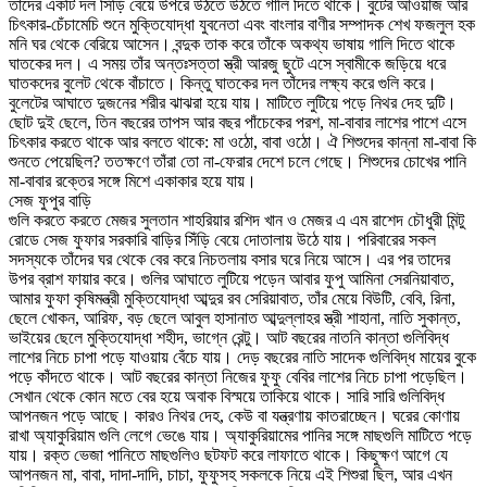
তাদের একটি দল সিঁড়ি বেয়ে উপরে উঠতে উঠতে গালি দিতে থাকে। বুটের আওয়াজ আর
চিৎকার-চেঁচামেচি শুনে মুক্তিযোদ্ধা যুবনেতা এবং বাংলার বাণীর সম্পাদক শেখ ফজলুল হক
মনি ঘর থেকে বেরিয়ে আসেন। বন্দুক তাক করে তাঁকে অকথ্য ভাষায় গালি দিতে থাকে
ঘাতকের দল। এ সময় তাঁর অন্তঃসত্তা স্ত্রী আরজু ছুটে এসে স্বামীকে জড়িয়ে ধরে
ঘাতকদের বুলেট থেকে বাঁচাতে। কিন্তু ঘাতকের দল তাঁদের লক্ষ্য করে গুলি করে।
বুলেটের আঘাতে দুজনের শরীর ঝাঝরা হয়ে যায়। মাটিতে লুটিয়ে পড়ে নিথর দেহ দুটি।
ছোট দুই ছেলে, তিন বছরের তাপস আর বছর পাঁচেকের পরশ, মা-বাবার লাশের পাশে এসে
চিৎকার করতে থাকে আর বলতে থাকে: মা ওঠো, বাবা ওঠো। ঐ শিশুদের কান্না মা-বাবা কি
শুনতে পেয়েছিল? ততক্ষণে তাঁরা তো না-ফেরার দেশে চলে গেছে। শিশুদের চোখের পানি
মা-বাবার রক্তের সঙ্গে মিশে একাকার হয়ে যায়।
সেজ ফুপুর বাড়ি
গুলি করতে করতে মেজর সুলতান শাহরিয়ার রশিদ খান ও মেজর এ এম রাশেদ চৌধুরী মিন্টু
রোডে সেজ ফুফার সরকারি বাড়ির সিঁড়ি বেয়ে দোতালায় উঠে যায়। পরিবারের সকল
সদস্যকে তাঁদের ঘর থেকে বের করে নিচতলায় বসার ঘরে নিয়ে আসে। এর পর তাদের
উপর ব্রাশ ফায়ার করে। গুলির আঘাতে লুটিয়ে পড়েন আবার ফুপু আমিনা সেরনিয়াবাত,
আমার ফুফা কৃষিমন্ত্রী মুক্তিযোদ্ধা আব্দুর রব সেরিয়াবাত, তাঁর মেয়ে বিউটি, বেবি, রিনা,
ছেলে খোকন, আরিফ, বড় ছেলে আবুল হাসানাত আব্দুল্লাহর স্ত্রী শাহানা, নাতি সুকান্ত,
ভাইয়ের ছেলে মুক্তিযোদ্ধা শহীদ, ভাগ্নে রেন্টু। আট বছরের নাতনি কান্তা গুলিবিদ্ধ
লাশের নিচে চাপা পড়ে যাওয়ায় বেঁচে যায়। দেড় বছরের নাতি সাদেক গুলিবিদ্ধ মায়ের বুকে
পড়ে কাঁদতে থাকে। আট বছরের কান্তা নিজের ফুফু বেবির লাশের নিচে চাপা পড়েছিল।
সেখান থেকে কোন মতে বের হয়ে অবাক বিস্ময়ে তাকিয়ে থাকে। সারি সারি গুলিবিদ্ধ
আপনজন পড়ে আছে। কারও নিথর দেহ, কেউ বা যন্ত্রণায় কাতরাচ্ছেন। ঘরের কোণায়
রাখা অ্যাকুরিয়াম গুলি লেগে ভেঙে যায়। অ্যাকুরিয়ামের পানির সঙ্গে মাছগুলি মাটিতে পড়ে
যায়। রক্ত ভেজা পানিতে মাছগুলিও ছটফট করে লাফাতে থাকে। কিছুক্ষণ আগে যে
আপনজন মা, বাবা, দাদা-দাদি, চাচা, ফুফুসহ সকলকে নিয়ে এই শিশুরা ছিল, আর এখন