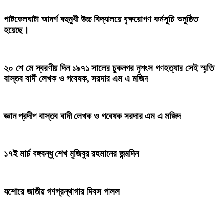
পাটকেলঘাটা আদর্শ বহুমুখী উচ্চ বিদ্যালয়ে বৃক্ষরোপণ কর্মসূচি অনুষ্ঠিত
হয়েছে।
২০ শে মে স্বরণীয় দিন ১৯৭১ সালের চুকনগর নৃশংস গণহত্যার সেই স্মৃতি
বাস্তব বাদী লেখক ও গবেষক, সরদার এম এ মজিদ
জ্ঞান প্রদীপ ​বাস্তব বাদী লেখক ও গবেষক সরদার এম এ মজিদ
১৭ই মার্চ বঙ্গবন্ধু শেখ মুজিবুর রহমানের জন্মদিন
যশোরে জাতীয় গণগ্রন্থাগার দিবস পালল