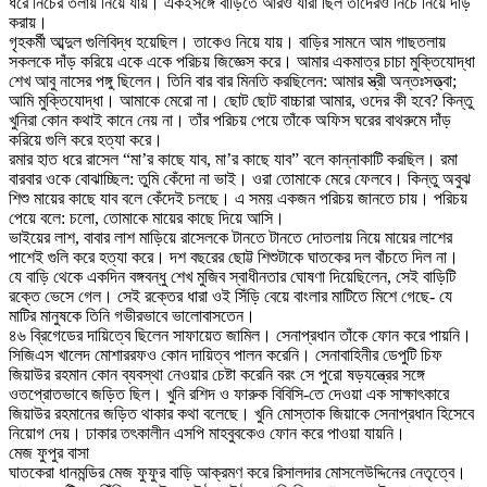
ধরে নিচের তলায় নিয়ে যায়। একইসঙ্গে বাড়িতে আরও যারা ছিল তাদেরও নিচে নিয়ে দাঁড়
করায়।
গৃহকর্মী আব্দুল গুলিবিদ্ধ হয়েছিল। তাকেও নিয়ে যায়। বাড়ির সামনে আম গাছতলায়
সকলকে দাঁড় করিয়ে একে একে পরিচয় জিজ্ঞেস করে। আমার একমাত্র চাচা মুক্তিযোদ্ধা
শেখ আবু নাসের পঙ্গু ছিলেন। তিনি বার বার মিনতি করছিলেন: আমার স্ত্রী অন্তঃসত্ত্বা;
আমি মুক্তিযোদ্ধা। আমাকে মেরো না। ছোট ছোট বাচ্চারা আমার, ওদের কী হবে? কিন্তু
খুনিরা কোন কথাই কানে নেয় না। তাঁর পরিচয় পেয়ে তাঁকে অফিস ঘরের বাথরুমে দাঁড়
করিয়ে গুলি করে হত্যা করে।
রমার হাত ধরে রাসেল “মা’র কাছে যাব, মা’র কাছে যাব” বলে কান্নাকাটি করছিল। রমা
বারবার ওকে বোঝাচ্ছিল: তুমি কেঁদো না ভাই। ওরা তোমাকে মেরে ফেলবে। কিন্তু অবুঝ
শিশু মায়ের কাছে যাব বলে কেঁদেই চলছে। এ সময় একজন পরিচয় জানতে চায়। পরিচয়
পেয়ে বলে: চলো, তোমাকে মায়ের কাছে দিয়ে আসি।
ভাইয়ের লাশ, বাবার লাশ মাড়িয়ে রাসেলকে টানতে টানতে দোতলায় নিয়ে মায়ের লাশের
পাশেই গুলি করে হত্যা করে। দশ বছরের ছোট্ট শিশুটাকে ঘাতকের দল বাঁচতে দিল না।
যে বাড়ি থেকে একদিন বঙ্গবন্ধু শেখ মুজিব স্বাধীনতার ঘোষণা দিয়েছিলেন, সেই বাড়িটি
রক্তে ভেসে গেল। সেই রক্তের ধারা ওই সিঁড়ি বেয়ে বাংলার মাটিতে মিশে গেছে- যে
মাটির মানুষকে তিনি গভীরভাবে ভালোবাসতেন।
৪৬ ব্রিগেডের দায়িত্বে ছিলেন সাফায়েত জামিল। সেনাপ্রধান তাঁকে ফোন করে পায়নি।
সিজিএস খালেদ মোশাররফও কোন দায়িত্ব পালন করেনি। সেনাবাহিনীর ডেপুটি চিফ
জিয়াউর রহমান কোন ব্যবস্থা নেওয়ার চেষ্টা করেনি বরং সে পুরো ষড়যন্ত্রের সঙ্গে
ওতপ্রোতভাবে জড়িত ছিল। খুনি রশিদ ও ফারুক বিবিসি-তে দেওয়া এক সাক্ষাৎকারে
জিয়াউর রহমানের জড়িত থাকার কথা বলেছে। খুনি মোস্তাক জিয়াকে সেনাপ্রধান হিসেবে
নিয়োগ দেয়। ঢাকার তৎকালীন এসপি মাহবুবকেও ফোন করে পাওয়া যায়নি।
মেজ ফুপুর বাসা
ঘাতকেরা ধানমন্ডির মেজ ফুফুর বাড়ি আক্রমণ করে রিসালদার মোসলেউদ্দিনের নেতৃত্বে।