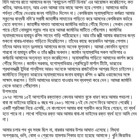
যিনি আগের রাতে আমাদের জন্য ‘ক্যান্ডেল লাইট ডিনার’ এর আয়োজন করেছিলেন; কত
খাতির, আদর-যত্ন, আর এখন আমরা তার কাছে আপদ হয়ে গেলাম। আমাদের বর্ডার
পর্যন্ত পৌঁছে দেওয়ার জন্য গাড়িটাও দিলেন না। বেলজিয়াম অ্যাম্বাসিতে কর্মরত আমার
স্কুলের বান্ধবী নমি’র স্বামী জাহাঙ্গীর সাদাতের গাড়িতে করে আমদের বেলজিয়াম বর্ডারে
যেতে বললেন। জাহাঙ্গীর সাদাত আমাদের জার্মানির বর্ডারে পৌঁছে দিলেন। সেখান থেকে
পায়ে হেঁটে নোম্যান্স ল্যান্ড পার হয়ে আমরা জার্মানির মাটিতে পৌঁছলাম। জার্মানির
অ্যাম্বাসেডর হুমায়ুন রশিদ সাহেব গাড়ি পাঠিয়েছেন। আর তাঁর স্ত্রী আমার বাচ্চাদের জন্য
শুকনো খাবার-দাবারও গাড়িতে দিয়েছিলেন। তাঁদের কাছে কয়েকদিন আশ্রয় পেলাম।
তাঁদের আদর যত্ন দুঃসময়ে আমাদের জন্য অনেক মূল্যবান। আমরা কোনদিন ভুলতে
পারবো না হুমায়ুন রশীদ ও তাঁর স্ত্রীর অবদান। জার্মান অ্যাম্বাসির সকল অফিসার ও
কর্মচারি আমাদের অত্যন্ত যত্ন করেছিলেন। অ্যাম্বাসির গাড়িতে আমাদের কার্লস রুয়ে
পৌঁছে দিলেন। জার্মান সরকার, যগোস্লাভিয়ার প্রেসিডেন্ট মার্শাল টিটো, ভারতের
প্রধানমন্ত্রী ইন্দিরা গান্ধীসহ আরও অনেকে আমাদের রাজনৈতিক আশ্রয় দিতে চাইলেন।
জার্মানিতে নিযুক্ত ভারতের অ্যাম্বাসেডর জনাব হুমায়ুন রশিদ ও ডক্টর ওয়াজেদের সঙ্গে
সাক্ষাৎ করলেন। তিনি আমাদের ভারতে যাওয়ার সব ব্যবস্থা করে দেন। আমরা জার্মানি
থেকে ভারতে পৌঁছালাম।
উপসংহার
১৯৭৫ সালের ১৫ই আগস্টের রক্তাক্ত বেদনার আঘাত বুকে ধারণ করে আমার পথচলা।
বাবা মা ভাইদের হারিয়ে ৬ বছর পর ১৯৮১ সালের ১৭ই মে দেশে ফিরে আসতে পেরেছি।
একটি প্রতিজ্ঞা নিয়ে এসেছি, যে বাংলাদেশ আমার বাবা স্বাধীন করে দিয়ে গেছেন, তা ব্যর্থ
হতে পারে না। লাখো শহিদের রক্ত আর আমার বাবা-মা ভাইদের রক্ত ব্যর্থ হতে আমি দেব
না।
আমার চলার পথ খুব সহজ ছিল না, বারবার আমার উপর আঘাত এসেছে। মিথ্যা
অপপ্রচার, গুলি, বোমা ও গ্রেনেড হামলার শিকার হতে হয়েছে আমাকে। খুনি জিয়াউর