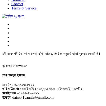
Contact
Terms & Service
এই ওয়েবসাইটের কোনো লেখা, ছবি, অডিও, ভিডিও অনুমতি ছাড়া ব্যবহার বেআইনি।
প্রকাশক ও সম্পাদক:
শেখ নাজমুল ইসলাম
মোবাইল : ০১৭১১৭৯৮৬২২
অফিস ঠিকানাঃ
মহাকবি মাইকেল মধুসূদন সড়ক, পাটকেলঘাটা, সাতক্ষীরা।
মোবাইল নংঃ
০১৬৪৫-৫১০৩৩৩
ইমেইলঃ
daink71bangla@gmail.com