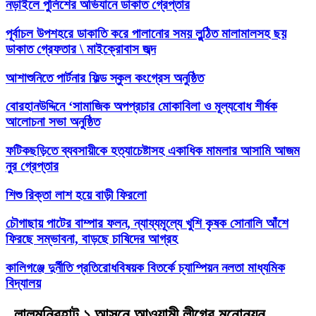
নড়াইলে পুলিশের অভিযানে ডাকাত গ্রেপ্তার
পূর্বাচল উপশহরে ডাকাতি করে পালানোর সময় লুন্ঠিত মালামালসহ ছয়
ডাকাত গ্রেফতার \ মাইক্রোবাস জব্দ
আশাশুনিতে পার্টনার ফিল্ড স্কুল কংগ্রেস অনুষ্ঠিত
‎বোরহানউদ্দিনে ‘সামাজিক অপপ্রচার মোকাবিলা ও মূল্যবোধ শীর্ষক
আলোচনা সভা অনুষ্ঠিত
ফটিকছড়িতে ব্যবসায়ীকে হত্যাচেষ্টাসহ একাধিক মামলার আসামি আজম
নুর গ্রেপ্তার
শিশু রিক্তা লাশ হয়ে বাড়ী ফিরলো
চৌগাছায় পাটের বাম্পার ফলন, ন্যায্যমূল্যে খুশি কৃষক সোনালি আঁশে
ফিরছে সম্ভাবনা, বাড়ছে চাষিদের আগ্রহ
কালিগঞ্জে দুর্নীতি প্রতিরোধবিষয়ক বিতর্কে চ্যাম্পিয়ন নলতা মাধ্যমিক
বিদ্যালয়
লালমনিরহাট ১ আসনে আওয়ামী লীগের মনোনয়ন