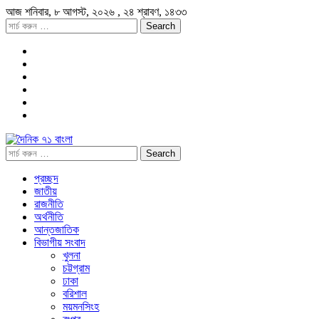
আজ
শনিবার,
৮ আগস্ট, ২০২৬
, ২৪ শ্রাবণ, ১৪৩৩
প্রচ্ছদ
জাতীয়
রাজনীতি
অর্থনীতি
আন্তজাতিক
বিভাগীয় সংবাদ
খুলনা
চট্টগ্রাম
ঢাকা
বরিশাল
ময়মনসিংহ