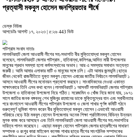
প্রত্যাসী মকবুল হোসেন জনপ্রিয়তার শীর্ষে
ডেস্ক নিউজ
আপডেটঃ আগস্ট ১৭, ২০২৩ | ৫:২৬
443 ভিউ
পাটগ্রাম সংবাদ দাতাঃ
লালমনিরহাট জেলা আওয়ামী লীগের সহ-সভাপতি বীর মুক্তিযোদ্ধা মকবুল হোসেন
বলেছেন, লালমনিরহাট জেলার পাটগ্রাম , হাতিবান্ধা,কালিগঞ্জ,আদিত মারী উপজেলার
মানুষের প্রধান সমস্যা হলো কর্মসংস্থানের অভাব। আর এ সমস্যার সমাধান অত্যন্ত
জরুরী। আমি আমার এলাকার মাটি ও মানুষের সঙ্গে চলি। এটা আমার জন্মভূমি।ছাত্র
জীবন থেকেই রাজনীতিতে যুক্ত মকবুল হোসেন এবারের জাতীয় নির্বাচনে লালমনিরহাট ১
আসনে আওয়ামী লীগের মনোনয়ন প্রত্যাশা করছেন। সাংবাদিকদের দেওয়া একান্ত
সাক্ষাৎকারে তিনি এসব কথা বলেন।লালমনিরহাট ১ আসনটি লালমনিরহাট জেলার পাটগ্রাম
উপজেলা ও হাতিবান্ধা উপজেলা নিয়ে গঠিত। সরেজমিন ও খোঁজ নিয়ে জানা যায়, ১৯৭১
সালে জাতির জনক বঙ্গবন্ধু শেখ মুজিবুর রহমানের ডাকে মুক্তিযুদ্ধের যান এবং স্বাধীনতার
পরে বাংলাদেশ আওয়ামী লীগের পাটগ্রাম উপজেলা ও জেলা শাখার পূর্ণঙ্গ কমিটি গঠনে
গুরুত্বপূর্ণ ভূমিকা পালন করেন বীর মুক্তিযোদ্ধা মকবুল হোসেন।এভাবেই আওয়ামী
পরিবারে বেড়ে উঠা মকবুল হোসেন উপজেলায় অনেক শিক্ষা প্রতিষ্টানসহ বিভিন্ন উন্নয়ন
মূলক কাজ করে আসছেন এবং তিনি লালমনিরহাট জেলা আওয়ামী লীগের সহ-সভাপতির
দায়িত্ব পালন করেছেন। এছাড়া মকবুল হোসেন পাটগ্রাম জেলার ছাত্রলীগের সাধারণ
সম্পাদক ও রংপুর কারা মাইকেল কলেজ শাখার ছাত্র লীগের সাংগঠনিক সম্পাদকের
রাজনীতির সাথে জড়িত ছিলেন। রাজনীতিতে সক্রিয় মকবুল হোসেন এলাকায় বিভিন্ন