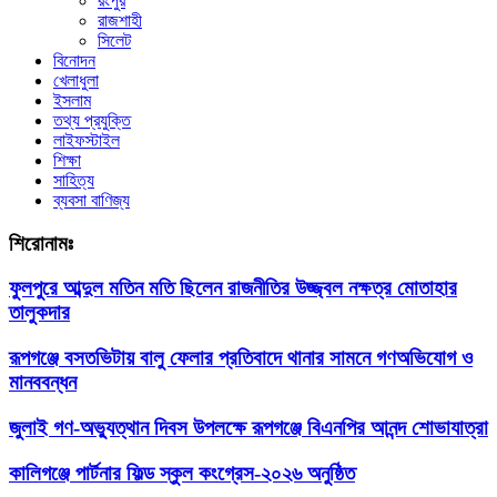
রংপুর
রাজশাহী
সিলেট
বিনোদন
খেলাধুলা
ইসলাম
তথ্য প্রযুক্তি
লাইফস্টাইল
শিক্ষা
সাহিত্য
ব্যবসা বাণিজ্য
শিরোনামঃ
ফুলপুরে আব্দুল মতিন মতি ছিলেন রাজনীতির উজ্জ্বল নক্ষত্র মোতাহার
তালুকদার
রূপগঞ্জে বসতভিটায় বালু ফেলার প্রতিবাদে থানার সামনে গণঅভিযোগ ও
মানববন্ধন
জুলাই গণ-অভ্যুত্থান দিবস উপলক্ষে রূপগঞ্জে বিএনপির আনন্দ শোভাযাত্রা
কালিগঞ্জে পার্টনার ফিল্ড স্কুল কংগ্রেস-২০২৬ অনুষ্ঠিত