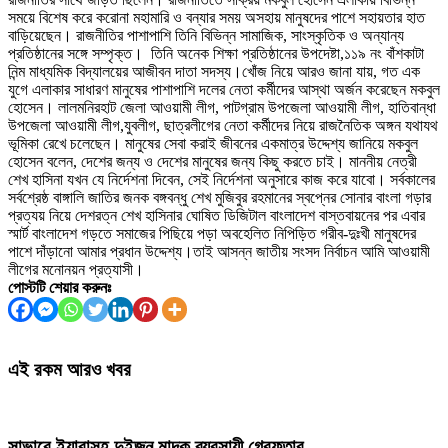
সময়ে বিশেষ করে করোনা মহামারি ও বন্যার সময় অসহায় মানুষদের পাশে সহায়তার হাত
বাড়িয়েছেন। রাজনীতির পাশাপাশি তিনি বিভিন্ন সামাজিক, সাংস্কৃতিক ও অন্যান্য
প্রতিষ্ঠানের সঙ্গে সম্পৃক্ত। তিনি অনেক শিক্ষা প্রতিষ্ঠানের উপদেষ্টা,১১৯ নং বাঁশকাটা
নিন্ম মাধ্যমিক বিদ্যালয়ের আজীবন দাতা সদস্য।খোঁজ নিয়ে আরও জানা যায়, গত এক
যুগে এলাকার সাধারণ মানুষের পাশাপাশি দলের নেতা কর্মীদের আস্থা অর্জন করেছেন মকবুল
হোসেন। লালমনিরহাট জেলা আওয়ামী লীগ, পাটগ্রাম উপজেলা আওয়ামী লীগ, হাতিবান্ধা
উপজেলা আওয়ামী লীগ,যুবলীগ, ছাত্রলীগের নেতা কর্মীদের নিয়ে রাজনৈতিক অঙ্গন যথাযথ
ভূমিকা রেখে চলেছেন। মানুষের সেবা করাই জীবনের একমাত্র উদ্দেশ্য জানিয়ে মকবুল
হোসেন বলেন, দেশের জন্য ও দেশের মানুষের জন্য কিছু করতে চাই। মাননীয় নেত্রী
শেখ হাসিনা যখন যে নির্দেশনা দিবেন, সেই নির্দেশনা অনুসারে কাজ করে যাবো। সর্বকালের
সর্বশ্রেষ্ঠ বাঙ্গালি জাতির জনক বঙ্গবন্ধু শেখ মুজিবুর রহমানের স্বপ্নের সোনার বাংলা গড়ার
প্রত্যয় নিয়ে দেশরত্ন শেখ হাসিনার ঘোষিত ডিজিটাল বাংলাদেশ বাস্তবায়নের পর এবার
স্মার্ট বাংলাদেশ গড়তে সমাজের পিছিয়ে পড়া অবহেলিত নিপিড়িত গরীব-দুঃখী মানুষদের
পাশে দাঁড়ানো আমার প্রধান উদ্দেশ্য।তাই আসন্ন জাতীয় সংসদ নির্বাচন আমি আওয়ামী
লীগের মনোনয়ন প্রত্যাসী।
পোস্টটি শেয়ার করুনঃ
এই রকম আরও খবর
সাভারে ইয়াবাসহ দুইজন মাদক ব্যবসায়ী গ্রেফতার