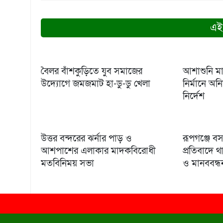
এই
বৈলর বাঁশকুড়িতে যুব সমাজের
আশাশুনি মা
উদ্যোগে জমজমাট হা-ডু-ডু খেলা
নির্মানে অন
নির্দেশ
উত্তর বন্দরের ঝর্নার পাড় ও
রূপগঞ্জে ব
আশপাশের এলাকার মাদকবিরোধী
প্রতিবাদে
মতবিনিময় সভা
ও মানববন্ধ