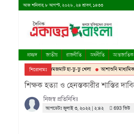
আজ
শনিবার,
৮ আগস্ট, ২০২৬
, ২৪ শ্রাবণ, ১৪৩৩
প্রচ্ছদ
জাতীয়
রাজনীতি
অর্থনীতি
আন্তজাতিক
তে যুব সমাজের উদ্যোগে জমজমাট হা-ডু-ডু খেলা
আশাশুনি মাধ্যমিক শি
শিরোনামঃ
রে ডাকাতি করে পালানোর সময় লুন্ঠিত মালামালসহ ছয় ডাকাত গ্রেফতার \ মাই
শিক্ষক হত্যা ও হেনস্তকারীর শাস্তির দা
নিজস্ব প্রতিনিধিঃ
আপডেটঃ জুলাই ৩, ২০২২ | ২:৪২
693 ভিউ