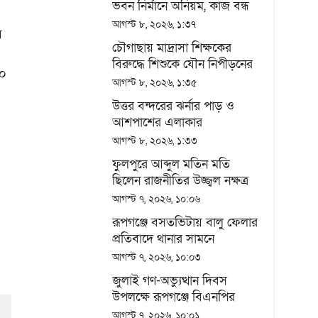
ভবন নির্মানে অনিয়ম, কাজ বন্ধ
রাখার নির্দেশ
আগস্ট ৮, ২০২৬, ১:৩৭
ে
চৌগাছায় মাদ্রাসা শিক্ষকের
বিরুদ্ধে শিশুকে যৌন নিপীড়নের
৩০
চেষ্টার অভিযোগ, গণপিটুনির পর
আগস্ট ৮, ২০২৬, ১:৩৫
আটক
উত্তর বন্দরের ঝর্নার পাড় ও
আশপাশের এলাকার
মাদকবিরোধী মতবিনিময় সভা
আগস্ট ৮, ২০২৬, ১:৩৩
ফুলপুরে আব্দুল মতিন মতি
ছিলেন রাজনীতির উজ্জ্বল নক্ষত্র
মোতাহার তালুকদার
আগস্ট ৭, ২০২৬, ১০:০৬
রূপগঞ্জে বসতভিটায় বালু ফেলার
প্রতিবাদে থানার সামনে
গণঅভিযোগ ও মানববন্ধন
আগস্ট ৭, ২০২৬, ১০:০৩
জুলাই গণ-অভ্যুত্থান দিবস
উপলক্ষে রূপগঞ্জে বিএনপির
আনন্দ শোভাযাত্রা
আগস্ট ৭, ২০২৬, ১০:০১