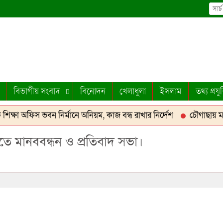
বিভাগীয় সংবাদ
বিনোদন
খেলাধুলা
ইসলাম
তথ্য প্রযুক
ক্ষা অফিস ভবন নির্মানে অনিয়ম, কাজ বন্ধ রাখার নির্দেশ
চৌগাছায় মাদ্
ক্রোবাস জব্দ
আশাশুনিতে পার্টনার ফিল্ড স্কুল কংগ্রেস অনুষ্ঠিত
‎বো
বিতে মানববন্ধন ও প্রতিবাদ সভা।