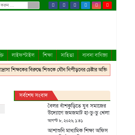
্তি
লাইফস্টাইল
শিক্ষা
সাহিত্য
ব্যবসা বাণিজ্য
রাসা শিক্ষকের বিরুদ্ধে শিশুকে যৌন নিপীড়নের চেষ্টার অভিযোগ, গণপিটুনি
রহানউদ্দিনে ‘সামাজিক অপপ্রচার মোকাবিলা ও মূল্যবোধ শীর্ষক আলোচনা সভা
সর্বশেষ সংবাদ
বৈলর বাঁশকুড়িতে যুব সমাজের
উদ্যোগে জমজমাট হা-ডু-ডু খেলা
আগস্ট ৮, ২০২৬, ১:৪১
আশাশুনি মাধ্যমিক শিক্ষা অফিস