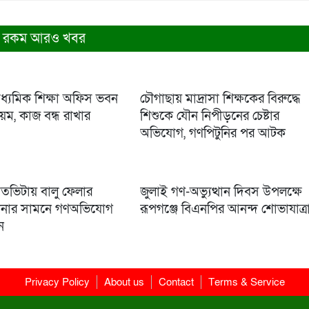
 রকম আরও খবর
ধ্যমিক শিক্ষা অফিস ভবন
চৌগাছায় মাদ্রাসা শিক্ষকের বিরুদ্ধে
িয়ম, কাজ বন্ধ রাখার
শিশুকে যৌন নিপীড়নের চেষ্টার
অভিযোগ, গণপিটুনির পর আটক
সতভিটায় বালু ফেলার
জুলাই গণ-অভ্যুত্থান দিবস উপলক্ষে
 থানার সামনে গণঅভিযোগ
রূপগঞ্জে বিএনপির আনন্দ শোভাযাত্র
ন
Privacy Policy
About us
Contact
Terms & Service