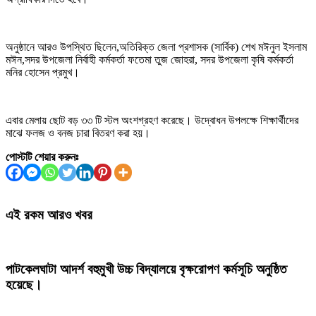
অনুষ্ঠানে আরও উপস্থিত ছিলেন,অতিরিক্ত জেলা প্রশাসক (সার্বিক) শেখ মঈনুল ইসলাম
মঈন,সদর উপজেলা নির্বাহী কর্মকর্তা ফতেমা তুজ জোহরা, সদর উপজেলা কৃষি কর্মকর্তা
মনির হোসেন প্রমুখ।
এবার মেলায় ছোট বড় ৩৩ টি স্টল অংশগ্রহণ করেছে। উদ্বোধন উপলক্ষে শিক্ষার্থীদের
মাঝে ফলজ ও বনজ চারা বিতরণ করা হয়।
পোস্টটি শেয়ার করুনঃ
এই রকম আরও খবর
পাটকেলঘাটা আদর্শ বহুমুখী উচ্চ বিদ্যালয়ে বৃক্ষরোপণ কর্মসূচি অনুষ্ঠিত
হয়েছে।