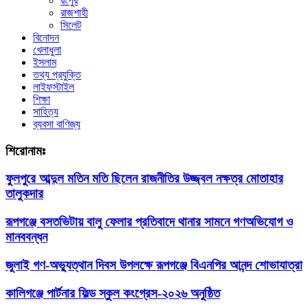
রংপুর
রাজশাহী
সিলেট
বিনোদন
খেলাধুলা
ইসলাম
তথ্য প্রযুক্তি
লাইফস্টাইল
শিক্ষা
সাহিত্য
ব্যবসা বাণিজ্য
শিরোনামঃ
ফুলপুরে আব্দুল মতিন মতি ছিলেন রাজনীতির উজ্জ্বল নক্ষত্র মোতাহার
তালুকদার
রূপগঞ্জে বসতভিটায় বালু ফেলার প্রতিবাদে থানার সামনে গণঅভিযোগ ও
মানববন্ধন
জুলাই গণ-অভ্যুত্থান দিবস উপলক্ষে রূপগঞ্জে বিএনপির আনন্দ শোভাযাত্রা
কালিগঞ্জে পার্টনার ফিল্ড স্কুল কংগ্রেস-২০২৬ অনুষ্ঠিত