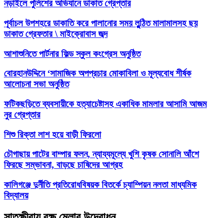
নড়াইলে পুলিশের অভিযানে ডাকাত গ্রেপ্তার
পূর্বাচল উপশহরে ডাকাতি করে পালানোর সময় লুন্ঠিত মালামালসহ ছয়
ডাকাত গ্রেফতার \ মাইক্রোবাস জব্দ
আশাশুনিতে পার্টনার ফিল্ড স্কুল কংগ্রেস অনুষ্ঠিত
‎বোরহানউদ্দিনে ‘সামাজিক অপপ্রচার মোকাবিলা ও মূল্যবোধ শীর্ষক
আলোচনা সভা অনুষ্ঠিত
ফটিকছড়িতে ব্যবসায়ীকে হত্যাচেষ্টাসহ একাধিক মামলার আসামি আজম
নুর গ্রেপ্তার
শিশু রিক্তা লাশ হয়ে বাড়ী ফিরলো
চৌগাছায় পাটের বাম্পার ফলন, ন্যায্যমূল্যে খুশি কৃষক সোনালি আঁশে
ফিরছে সম্ভাবনা, বাড়ছে চাষিদের আগ্রহ
কালিগঞ্জে দুর্নীতি প্রতিরোধবিষয়ক বিতর্কে চ্যাম্পিয়ন নলতা মাধ্যমিক
বিদ্যালয়
সাতক্ষীরায় বৃক্ষ মেলার উদ্বোধন