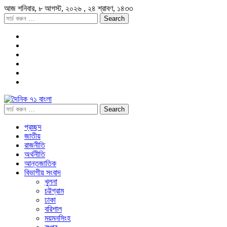
আজ
শনিবার,
৮ আগস্ট, ২০২৬
, ২৪ শ্রাবণ, ১৪৩৩
প্রচ্ছদ
জাতীয়
রাজনীতি
অর্থনীতি
আন্তজাতিক
বিভাগীয় সংবাদ
খুলনা
চট্টগ্রাম
ঢাকা
বরিশাল
ময়মনসিংহ