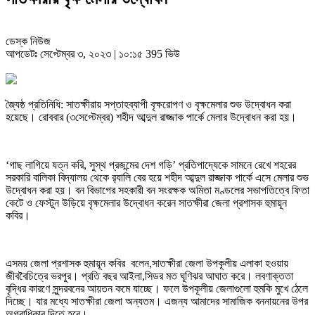
ডেস্ক নিউজ
আপডেটঃ সেপ্টেম্বর ৩, ২০২৩ | ১০:১৫
395 ভিউ
জ্যৈষ্ঠ প্রতিনিধি: সাতক্ষীরায় সপ্তাহব্যাপী বৃক্ষরোপণ ও বৃক্ষমেলার শুভ উদ্বোধন করা
হয়েছে। রোববার (৩সেপ্টেম্বর) শহীদ আব্দুল রাজ্জাক পার্কে মেলার উদ্বোধন করা হয়।
‘গাছ লাগিয়ে যত্ন করি, সুস্থ প্রজন্মের দেশ গড়ি’ প্রতিপাদ্যেকে সামনে রেখে শহরের
সরকারি বালিকা বিদ্যালয় থেকে র‍্যালি বের হয়ে শহীদ আব্দুল রাজ্জাক পার্কে এসে মেলার শুভ
উদ্বোধন করা হয়। বন বিভাগের সহকারী বন সংরক্ষক অমিতা মণ্ডলের সভাপতিত্বে ফিতা
কেটে ও ফেস্টুন উড়িয়ে বৃক্ষমেলার উদ্বোধন করেন সাতক্ষীরা জেলা প্রশাসক হুমায়ূন
কবির।
এসময় জেলা প্রশাসক হুমায়ূন কবির বলেন,সাতক্ষীরা জেলা উপকূলীয় এলাকা হওয়ায়
জীববৈচিত্রে ভরপুর। প্রতি বছর আইলা,সিডর মত ঘূণিঝর আঘাত করে। লবণাক্ততা
বৃদ্ধির কারণে সুন্দরবনের আয়তন কমে যাচ্ছে। ফলে উপকূলীয় জেলাগুলো হুমকি মুখে ঠেলে
দিচ্ছে। যার মধ্যে সাতক্ষীরা জেলা অন্যতম। এজন্য আমাদের সামাজিক বননায়নের উপর
অগ্রাধিকার দিতে হবে।