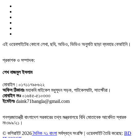
এই ওয়েবসাইটের কোনো লেখা, ছবি, অডিও, ভিডিও অনুমতি ছাড়া ব্যবহার বেআইনি।
প্রকাশক ও সম্পাদক:
শেখ নাজমুল ইসলাম
মোবাইল : ০১৭১১৭৯৮৬২২
অফিস ঠিকানাঃ
মহাকবি মাইকেল মধুসূদন সড়ক, পাটকেলঘাটা, সাতক্ষীরা।
মোবাইল নংঃ
০১৬৪৫-৫১০৩৩৩
ইমেইলঃ
daink71bangla@gmail.com
গনপ্রজাতন্ত্রী বাংলাদেশ সরকারের তথ্য মন্ত্রনালয়ে বিধি মোতাবেক আবেদিত স্বারক
নং৩৯৯/২১।
© কপিরাইট
2026
দৈনিক ৭১ বাংলা
সর্বস্বত্ব সংরক্ষি | ওয়েবসাইট তৈরি করেছে:
BD