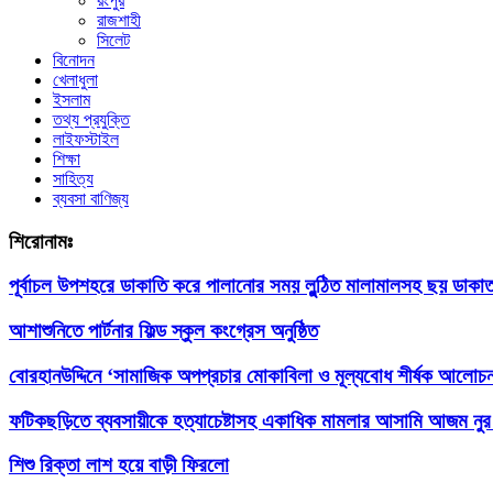
রংপুর
রাজশাহী
সিলেট
বিনোদন
খেলাধুলা
ইসলাম
তথ্য প্রযুক্তি
লাইফস্টাইল
শিক্ষা
সাহিত্য
ব্যবসা বাণিজ্য
শিরোনামঃ
পূর্বাচল উপশহরে ডাকাতি করে পালানোর সময় লুন্ঠিত মালামালসহ ছয় ডাকাত
আশাশুনিতে পার্টনার ফিল্ড স্কুল কংগ্রেস অনুষ্ঠিত
‎বোরহানউদ্দিনে ‘সামাজিক অপপ্রচার মোকাবিলা ও মূল্যবোধ শীর্ষক আলোচনা
ফটিকছড়িতে ব্যবসায়ীকে হত্যাচেষ্টাসহ একাধিক মামলার আসামি আজম নুর 
শিশু রিক্তা লাশ হয়ে বাড়ী ফিরলো