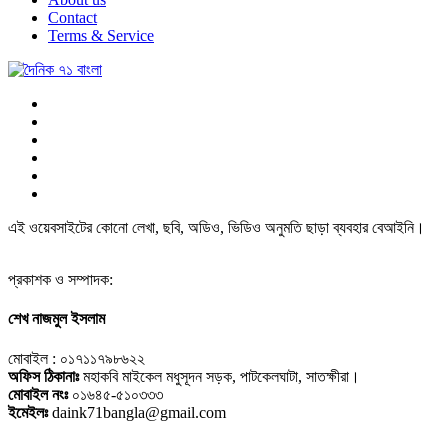
Contact
Terms & Service
এই ওয়েবসাইটের কোনো লেখা, ছবি, অডিও, ভিডিও অনুমতি ছাড়া ব্যবহার বেআইনি।
প্রকাশক ও সম্পাদক:
শেখ নাজমুল ইসলাম
মোবাইল : ০১৭১১৭৯৮৬২২
অফিস ঠিকানাঃ
মহাকবি মাইকেল মধুসূদন সড়ক, পাটকেলঘাটা, সাতক্ষীরা।
মোবাইল নংঃ
০১৬৪৫-৫১০৩৩৩
ইমেইলঃ
daink71bangla@gmail.com