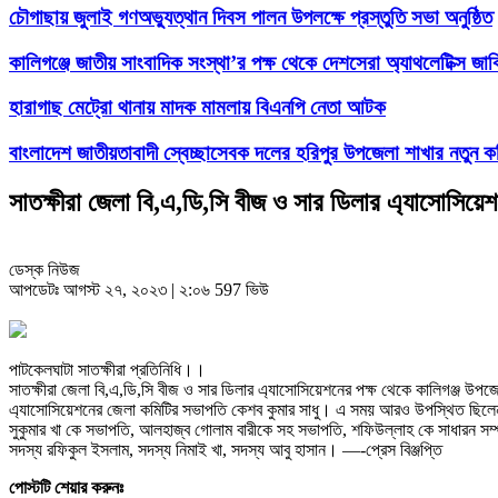
চৌগাছায় জুলাই গণঅভ্যুত্থান দিবস পালন উপলক্ষে প্রস্তুতি সভা অনুষ্ঠিত
কালিগঞ্জে জাতীয় সাংবাদিক সংস্থা’র পক্ষ থেকে দেশসেরা অ্যাথলেটিক্স জাক
হারাগাছ মেট্রো থানায় মাদক মামলায় বিএনপি নেতা আটক
বাংলাদেশ জাতীয়তাবাদী স্বেচ্ছাসেবক দলের হরিপুর উপজেলা শাখার নতুন ক
সাতক্ষীরা জেলা বি,এ,ডি,সি বীজ ও সার ডিলার এ্যাসোসিয়
ডেস্ক নিউজ
আপডেটঃ আগস্ট ২৭, ২০২৩ | ২:০৬
597 ভিউ
পাটকেলঘাটা সাতক্ষীরা প্রতিনিধি।।
সাতক্ষীরা জেলা বি,এ,ডি,সি বীজ ও সার ডিলার এ্যাসোসিয়েশনের পক্ষ থেকে কালিগঞ্জ উপ
এ্যাসোসিয়েশনের জেলা কমিটির সভাপতি কেশব কুমার সাধু। এ সময় আরও উপস্থিত ছিলেন 
সুকুমার খা কে সভাপতি, আলহাজ্ব গোলাম বারীকে সহ সভাপতি, শফিউল্লাহ কে সাধারন সম্পাদক
সদস্য রফিকুল ইসলাম, সদস্য নিমাই খা, সদস্য আবু হাসান। —-প্রেস বিঞ্জপ্তি
পোস্টটি শেয়ার করুনঃ