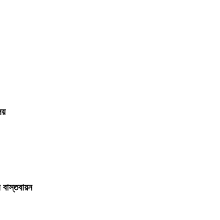
লয়
 বাস্তবায়ন