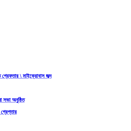
 গ্রেফতার \ মাইক্রোবাস জব্দ
 সভা অনুষ্ঠিত
গ্রেপ্তার