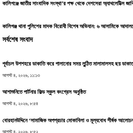
কালিগঞ্জে জাতীয় সাংবাদিক সংস্থা’র পক্ষ থেকে দেশসেরা অ্যাথলেটিক্স জাক
কালিগঞ্জ থানা পুলিশের মাদক বিরোধী বিশেষ অভিযান: ৬ আসামিকে আদালত
সর্বশেষ সংবাদ
পূর্বাচল উপশহরে ডাকাতি করে পালানোর সময় লুন্ঠিত মালামালসহ ছয় ডাকাত
আগস্ট ৪, ২০২৬, ১১:১৩
আশাশুনিতে পার্টনার ফিল্ড স্কুল কংগ্রেস অনুষ্ঠিত
আগস্ট ৪, ২০২৬, ৮:৫৪
‎বোরহানউদ্দিনে ‘সামাজিক অপপ্রচার মোকাবিলা ও মূল্যবোধ শীর্ষক আলোচনা
আগস্ট ৪, ২০২৬, ৮:৫২