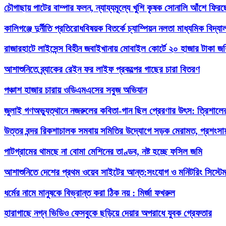
চৌগাছায় পাটের বাম্পার ফলন, ন্যায্যমূল্যে খুশি কৃষক সোনালি আঁশে ফির
কালিগঞ্জে দুর্নীতি প্রতিরোধবিষয়ক বিতর্কে চ্যাম্পিয়ন নলতা মাধ্যমিক বিদ্যা
রাজারহাটে লাইসেন্স বিহীন জবাইখানায় মোবাইল কোর্টে ২০ হাজার টাকা জর
আশাশুনিতে ব্র্যাকের রেইন ফর লাইফ প্রকল্পের গাছের চারা বিতরণ
পঞ্চাশ হাজার চারায় ওডিএমএসের সবুজ অভিযান
জুলাই গণঅভ্যুত্থানে নজরুলের কবিতা-গান ছিল প্রেরণার উৎস: ত্রিশা
উত্তর বন্দর রিকশাচালক সমবায় সমিতির উদ্যোগে সড়ক মেরামত, প্রশংস
পাটগ্রামের থামছে না বোমা মেশিনের তাণ্ডব, নষ্ট হচ্ছে ফসিল জমি
আশাশুনিতে দেশের প্রথম ওয়েব সাইটের আন্ত:সংযোগ ও মনিটরিং সিস্টেম
ধর্মের নামে মানুষকে বিভ্রান্ত করা ঠিক নয় : মির্জা ফখরুল
হারাগাছে নগ্ন ভিডিও ফেসবুকে ছড়িয়ে দেয়ার অপরাধে যুবক গ্রেফতার