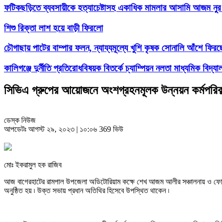
ফটিকছড়িতে ব্যবসায়ীকে হত্যাচেষ্টাসহ একাধিক মামলার আসামি আজম নুর 
শিশু রিক্তা লাশ হয়ে বাড়ী ফিরলো
চৌগাছায় পাটের বাম্পার ফলন, ন্যায্যমূল্যে খুশি কৃষক সোনালি আঁশে ফির
কালিগঞ্জে দুর্নীতি প্রতিরোধবিষয়ক বিতর্কে চ্যাম্পিয়ন নলতা মাধ্যমিক বিদ্যা
সিভিএ গ্রুপের আয়োজনে অংশগ্রহনমূলক উন্নয়ন কর্মপরিকল্
ডেস্ক নিউজ
আপডেটঃ আগস্ট ২৯, ২০২৩ | ১০:০৬
369 ভিউ
মোঃ ইকরামুল হক রাজিব
আজ বাগেরহাটের রামপাল উপজেলা অডিটোরিয়াম কক্ষে শেখ আজম আলীর সঞ্চালনায় ও ফোরকা
অনুষ্ঠিত হয় ৷ উক্ত সভায় প্রধান অতিথির হিসেবে উপস্থিত থাকেন ৷