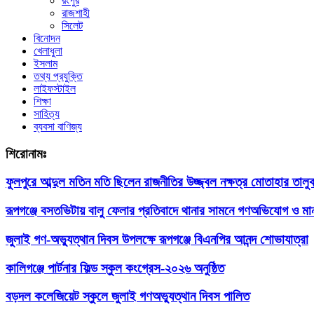
রংপুর
রাজশাহী
সিলেট
বিনোদন
খেলাধুলা
ইসলাম
তথ্য প্রযুক্তি
লাইফস্টাইল
শিক্ষা
সাহিত্য
ব্যবসা বাণিজ্য
শিরোনামঃ
ফুলপুরে আব্দুল মতিন মতি ছিলেন রাজনীতির উজ্জ্বল নক্ষত্র মোতাহার তালু
রূপগঞ্জে বসতভিটায় বালু ফেলার প্রতিবাদে থানার সামনে গণঅভিযোগ ও মা
জুলাই গণ-অভ্যুত্থান দিবস উপলক্ষে রূপগঞ্জে বিএনপির আনন্দ শোভাযাত্রা
কালিগঞ্জে পার্টনার ফিল্ড স্কুল কংগ্রেস-২০২৬ অনুষ্ঠিত
বড়দল কলেজিয়েট স্কুলে জুলাই গণঅভ্যুত্থান দিবস পালিত