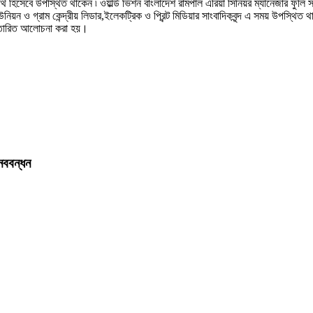
িথি হিসেবে উপস্থিত থাকেন ৷ ওয়ার্ল্ড ভিশন বাংলাদেশ রামপাল এরিয়া সিনিয়র ম্যানেজার ফুলি
়ন ও গ্রাম কেন্দ্রীয় লিডার,ইলেকট্রিক ও প্রিন্ট মিডিয়ার সাংবাদিকবৃন্দ এ সময় উপস্থ
বিস্তারিত আলোচনা করা হয়।
নববন্ধন