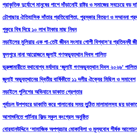
প্রাকৃতিক দুর্যোগে মানুষের পাশে দাঁড়ানোই রাষ্ট্র ও সমাজের সবচেয়ে বড় 
চৌগাছায় ঐতিহাসিক সাঁতার প্রতিযোগিতা, পুরস্কার বিতরণ ও সম্মাননা প্রদা
পুকুরে বিষ দিয়ে ১০ লাখ টাকার মাছ নিধন
নড়াইলের মুলিয়ায় এক পা-তেই জীবন সংসার গোপী বিশ্বাস’র প্রতিবন্ধী 
ফুলপুরে নানা আয়োজনে জুলাই গণঅভ্যুত্থান দিবস পালিত
ভূরুঙ্গামারীতে যথাযোগ্য মর্যাদায় ‘জুলাই গণঅভ্যুত্থান দিবস ২০২৬’ পালি
জুলাই অভ্যুত্থানের দ্বিতীয় বার্ষিকীতে ১১ দলীয় ঐক্যের মিছিল ও সমাবেশ
নড়াইলে পুলিশের অভিযানে ডাকাত গ্রেপ্তার
পূর্বাচল উপশহরে ডাকাতি করে পালানোর সময় লুন্ঠিত মালামালসহ ছয় ডাকাত
আশাশুনিতে পার্টনার ফিল্ড স্কুল কংগ্রেস অনুষ্ঠিত
‎বোরহানউদ্দিনে ‘সামাজিক অপপ্রচার মোকাবিলা ও মূল্যবোধ শীর্ষক আলোচনা