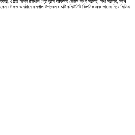
 সরকার, ওয়ার্ল্ড ভিশন রামপাল প্রোগ্রাম অফিসার জেমস অপূর্ব সরদার, নিপা সরকার, লিপি
িত থাকেন ৷ উক্ত অনষ্ঠানে রামপাল উপজেলার ৯টি কমিউনিটি ক্লিনিক এবং তাদের নিয়ে সিভিএ