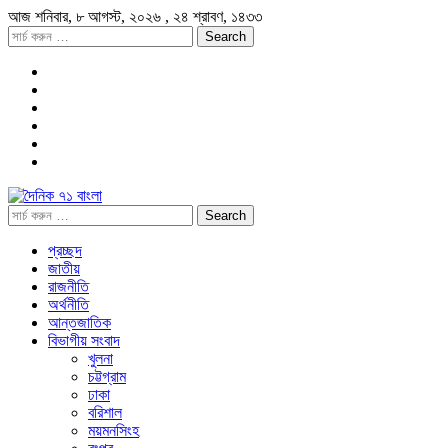
আজ
শনিবার,
৮ আগস্ট, ২০২৬
, ২৪ শ্রাবণ, ১৪৩৩
প্রচ্ছদ
জাতীয়
রাজনীতি
অর্থনীতি
আন্তজাতিক
বিভাগীয় সংবাদ
খুলনা
চট্টগ্রাম
ঢাকা
বরিশাল
ময়মনসিংহ