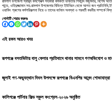
রামপাল উপজেলা স্বাস্থ্য কমপ্লেক্স সহকারী কর্মকর্তা ডাক্তার শিবানন্দ মজুমদার, বিশেষ অত
পান্ডে, ওহিদুজ্জামান সহ-রামপাল উপজেলার বিভিন্ন ইউনিয়ন থেকে আগত জন প্রতিনিধি,ইউনিয
ওয়াকিং গ্রুপের কর্মপরিকল্পনা নিয়ে ও তাদের বর্তমান অবস্থা ও পরবর্তী করনীয় সম্পর্কে 
পোস্টটি শেয়ার করুনঃ
এই রকম আরও খবর
রূপগঞ্জে বসতভিটায় বালু ফেলার প্রতিবাদে থানার সামনে গণঅভিযোগ ও মা
জুলাই গণ-অভ্যুত্থান দিবস উপলক্ষে রূপগঞ্জে বিএনপির আনন্দ শোভাযাত্রা
কালিগঞ্জে পার্টনার ফিল্ড স্কুল কংগ্রেস-২০২৬ অনুষ্ঠিত