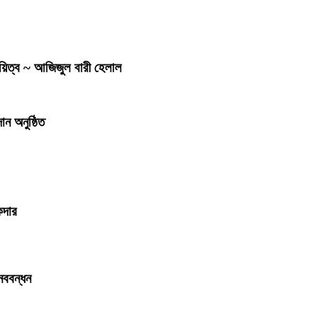
দায়িত্ব ~ আজিজুল বারী হেলাল
ন অনুষ্ঠিত
কদার
নববন্ধন