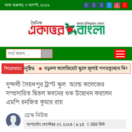
আজ
শুক্রবার,
৭ আগস্ট, ২০২৬
রেস-২০২৬ অনুষ্ঠিত
বড়দল কলেজিয়েট স্কুলে জুলাই গণঅভ্যুত্থান দিবস প
শিরোনামঃ
সুন্দলী সৈয়দপুর ট্রাস্ট স্কুল অ্যান্ড কলেজের
সম্প্রসারিত দ্বিতল ভবনের শুভ উদ্বোধন করলেন
এমপি রনজিত কুমার রায়
ডেস্ক নিউজ
আপডেটঃ সেপ্টেম্বর ২৭, ২০২৩ | ৯:১৩
369 ভিউ