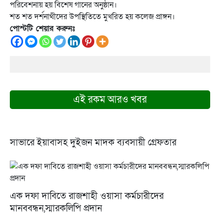
পরিবেশনায় হয় বিশেষ গানের অনুষ্ঠান।
শত শত দর্শনাথীদের উপস্থিতিতে মুখরিত হয় কলেজ প্রাঙ্গন।
পোস্টটি শেয়ার করুনঃ
এই রকম আরও খবর
সাভারে ইয়াবাসহ দুইজন মাদক ব্যবসায়ী গ্রেফতার
এক দফা দাবিতে রাজশাহী ওয়াসা কর্মচারীদের
মানববন্ধন,স্মারকলিপি প্রদান