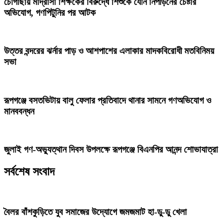
চৌগাছায় মাদ্রাসা শিক্ষকের বিরুদ্ধে শিশুকে যৌন নিপীড়নের চেষ্টার
অভিযোগ, গণপিটুনির পর আটক
উত্তর বন্দরের ঝর্নার পাড় ও আশপাশের এলাকার মাদকবিরোধী মতবিনিময়
সভা
রূপগঞ্জে বসতভিটায় বালু ফেলার প্রতিবাদে থানার সামনে গণঅভিযোগ ও
মানববন্ধন
জুলাই গণ-অভ্যুত্থান দিবস উপলক্ষে রূপগঞ্জে বিএনপির আনন্দ শোভাযাত্রা
সর্বশেষ সংবাদ
বৈলর বাঁশকুড়িতে যুব সমাজের উদ্যোগে জমজমাট হা-ডু-ডু খেলা