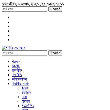
আজ
রবিবার,
৯ আগস্ট, ২০২৬
, ২৫ শ্রাবণ, ১৪৩৩
প্রচ্ছদ
জাতীয়
রাজনীতি
অর্থনীতি
আন্তজাতিক
বিভাগীয় সংবাদ
খুলনা
চট্টগ্রাম
ঢাকা
বরিশাল
ময়মনসিংহ