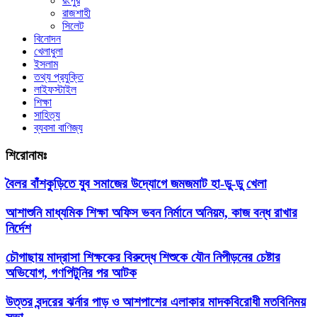
রংপুর
রাজশাহী
সিলেট
বিনোদন
খেলাধুলা
ইসলাম
তথ্য প্রযুক্তি
লাইফস্টাইল
শিক্ষা
সাহিত্য
ব্যবসা বাণিজ্য
শিরোনামঃ
বৈলর বাঁশকুড়িতে যুব সমাজের উদ্যোগে জমজমাট হা-ডু-ডু খেলা
আশাশুনি মাধ্যমিক শিক্ষা অফিস ভবন নির্মানে অনিয়ম, কাজ বন্ধ রাখার
নির্দেশ
চৌগাছায় মাদ্রাসা শিক্ষকের বিরুদ্ধে শিশুকে যৌন নিপীড়নের চেষ্টার
অভিযোগ, গণপিটুনির পর আটক
উত্তর বন্দরের ঝর্নার পাড় ও আশপাশের এলাকার মাদকবিরোধী মতবিনিময়