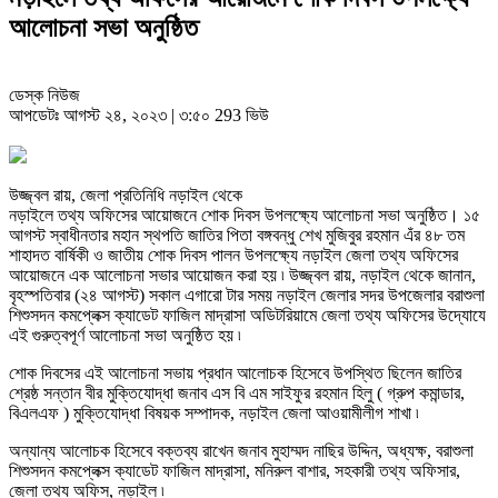
আলোচনা সভা অনুষ্ঠিত
ডেস্ক নিউজ
আপডেটঃ আগস্ট ২৪, ২০২৩ | ৩:৫০
293 ভিউ
উজ্জ্বল রায়, জেলা প্রতিনিধি নড়াইল থেকে
নড়াইলে তথ্য অফিসের আয়োজনে শোক দিবস উপলক্ষ্যে আলোচনা সভা অনুষ্ঠিত। ১৫
আগস্ট স্বাধীনতার মহান স্থপতি জাতির পিতা বঙ্গবন্ধু শেখ মুজিবুর রহমান এঁর ৪৮ তম
শাহাদত বার্ষিকী ও জাতীয় শোক দিবস পালন উপলক্ষ্যে নড়াইল জেলা তথ্য অফিসের
আয়োজনে এক আলোচনা সভার আয়োজন করা হয় ৷ উজ্জ্বল রায়, নড়াইল থেকে জানান,
বৃহস্পতিবার (২৪ আগস্ট) সকাল এগারো টার সময় নড়াইল জেলার সদর উপজেলার বরাশুলা
শিশুসদন কমপ্লেক্স ক্যাডেট ফাজিল মাদ্রাসা অডিটরিয়ামে জেলা তথ্য অফিসের উদ্যোযে
এই গুরুত্বপূর্ণ আলোচনা সভা অনুষ্ঠিত হয় ৷
শোক দিবসের এই আলোচনা সভায় প্রধান আলোচক হিসেবে উপস্থিত ছিলেন জাতির
শ্রেষ্ঠ সন্তান বীর মুক্তিযোদ্ধা জনাব এস বি এম সাইফুর রহমান হিলু ( গ্রুপ কমান্ডার,
বিএলএফ ) মুক্তিযোদ্ধা বিষয়ক সম্পাদক, নড়াইল জেলা আওয়ামীলীগ শাখা ৷
অন্যান্য আলোচক হিসেবে বক্তব্য রাখেন জনাব মুহাম্মদ নাছির উদ্দিন, অধ্যক্ষ, বরাশুলা
শিশুসদন কমপ্লেক্স ক্যাডেট ফাজিল মাদ্রাসা, মনিরুল বাশার, সহকারী তথ্য অফিসার,
জেলা তথ্য অফিস, নড়াইল ৷