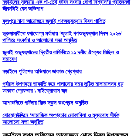
নড়াইলের মুলিয়ায় এক পা-তেই জীবন সংসার গোপী বিশ্বাস’র প্রতিবন্ধী
জীবনটাই যেন অভিশাপ
ফুলপুরে নানা আয়োজনে জুলাই গণঅভ্যুত্থান দিবস পালিত
ভূরুঙ্গামারীতে যথাযোগ্য মর্যাদায় ‘জুলাই গণঅভ্যুত্থান দিবস ২০২৬’
পালিতঃ সংবর্ধনা ও আলোচনা সভা অনুষ্ঠিত
জুলাই অভ্যুত্থানের দ্বিতীয় বার্ষিকীতে ১১ দলীয় ঐক্যের মিছিল ও
সমাবেশ
নড়াইলে পুলিশের অভিযানে ডাকাত গ্রেপ্তার
পূর্বাচল উপশহরে ডাকাতি করে পালানোর সময় লুন্ঠিত মালামালসহ ছয়
ডাকাত গ্রেফতার \ মাইক্রোবাস জব্দ
আশাশুনিতে পার্টনার ফিল্ড স্কুল কংগ্রেস অনুষ্ঠিত
‎বোরহানউদ্দিনে ‘সামাজিক অপপ্রচার মোকাবিলা ও মূল্যবোধ শীর্ষক
আলোচনা সভা অনুষ্ঠিত
নড়াইলে তথ্য অফিসের আয়োজনে শোক দিবস উপলক্ষ্যে