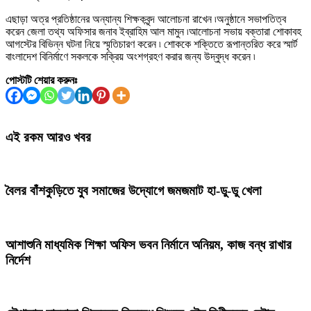
এছাড়া অত্র প্রতিষ্ঠানের অন্যান্য শিক্ষকবৃন্দ আলোচনা রাখেন ৷অনুষ্ঠানে সভাপতিত্ব
করেন জেলা তথ্য অফিসার জনাব ইব্রাহিম আল মামুন ৷আলোচনা সভায় বক্তারা শোকাবহ
আগস্টের বিভিন্ন ঘটনা নিয়ে স্মৃতিচারণ করেন ৷ শোককে শক্তিতে রূপান্তরিত করে স্মার্ট
বাংলাদেশ বিনির্মাণে সকলকে সক্রিয় অংশগ্রহণ করার জন্য উদ্বুদ্ধ করেন ৷
পোস্টটি শেয়ার করুনঃ
এই রকম আরও খবর
বৈলর বাঁশকুড়িতে যুব সমাজের উদ্যোগে জমজমাট হা-ডু-ডু খেলা
আশাশুনি মাধ্যমিক শিক্ষা অফিস ভবন নির্মানে অনিয়ম, কাজ বন্ধ রাখার
নির্দেশ